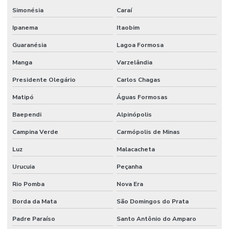
Simonésia
Caraí
Reparo De Juntas De Dilatação
Ipanema
Itaobim
Resistência A Cargas De Viadutos
Guaranésia
Lagoa Formosa
Resistência A Compressão Em Concreto
Manga
Varzelândia
Revestimento Antiderrapante Para Indústrias
Presidente Olegário
Carlos Chagas
Revestimento Antimicrobiano Para Indústrias
Matipó
Águas Formosas
Revestimento Antimicrobiano Para Pisos
Baependi
Alpinópolis
Revestimento Argamassado Uretano Para Frigoríficos Paraná
Campina Verde
Carmópolis de Minas
Revestimento Autonivelante
Luz
Malacacheta
Revestimento Autonivelante Cimenticio São Paulo
Urucuia
Peçanha
Revestimento Autonivelante Em Minas Gerais
Rio Pomba
Nova Era
Borda da Mata
São Domingos do Prata
Revestimento Autonivelante Impermeável Minas Gerais
Padre Paraíso
Santo Antônio do Amparo
Revestimento Autonivelante Para Garagens