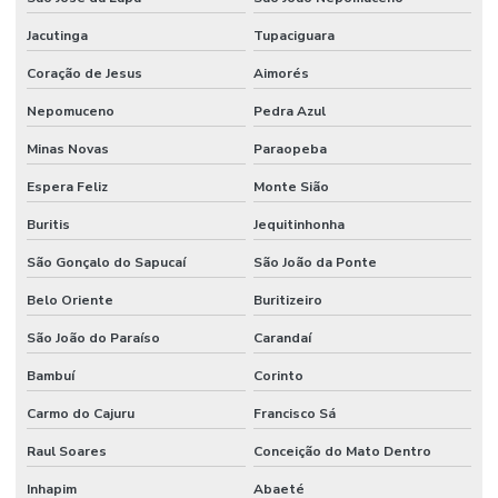
Jacutinga
Tupaciguara
Piso De Concreto Lapidado
Coração de Jesus
Aimorés
Piso De Concreto Lapidado Durável
Nepomuceno
Pedra Azul
Piso De Epóxi
Minas Novas
Paraopeba
Piso De Epóxi Durável Para Indústrias
Espera Feliz
Monte Sião
Piso Epóxi Autonivelante São Paulo
Buritis
Jequitinhonha
Piso Epóxi Em Curitiba
São Gonçalo do Sapucaí
São João da Ponte
Piso Epóxi Industrial
Belo Oriente
Buritizeiro
Piso Epóxi Industrial Resistente A Químicos
São João do Paraíso
Carandaí
Piso Epóxi Multicamada
Bambuí
Corinto
Piso Epóxi Multicamadas Resistente A Químicos
Carmo do Cajuru
Francisco Sá
Piso Epóxi Para Fábricas Em São Paulo
Raul Soares
Conceição do Mato Dentro
Inhapim
Abaeté
Piso Epóxi Resistente A Impactos