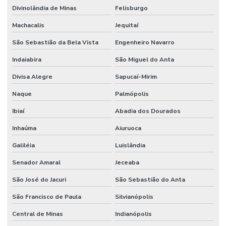
Divinolândia de Minas
Felisburgo
Machacalis
Jequitaí
São Sebastião da Bela Vista
Engenheiro Navarro
Indaiabira
São Miguel do Anta
Divisa Alegre
Sapucaí-Mirim
Naque
Palmópolis
Ibiaí
Abadia dos Dourados
Inhaúma
Aiuruoca
Galiléia
Luislândia
Senador Amaral
Jeceaba
São José do Jacuri
São Sebastião do Anta
São Francisco de Paula
Silvianópolis
Central de Minas
Indianópolis