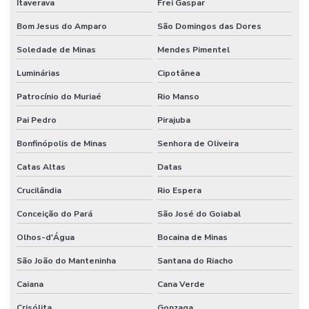
Itaverava
Frei Gaspar
Bom Jesus do Amparo
São Domingos das Dores
Soledade de Minas
Mendes Pimentel
Luminárias
Cipotânea
Patrocínio do Muriaé
Rio Manso
Pai Pedro
Pirajuba
Bonfinópolis de Minas
Senhora de Oliveira
Catas Altas
Datas
Crucilândia
Rio Espera
Conceição do Pará
São José do Goiabal
Olhos-d'Água
Bocaina de Minas
São João do Manteninha
Santana do Riacho
Caiana
Cana Verde
Crisólita
Gonzaga