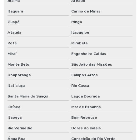
Joaíma
Areado
Revestimento Uretano Alta Resistência São Paulo
Itaguara
Carmo de Minas
Revestimento Uretano Industrial
Guapé
Itinga
Revestimento Uretano Indústrias Alimentícias
Ataléia
Itapagipe
Revestimento Uretano Monolítico Para Frigoríficos
Poté
Mirabela
Revestimento Uretano Para Indústrias
Miraí
Engenheiro Caldas
Revestimento Uretano Para Indústrias Alimentícias Minas Gerais
Monte Belo
São João das Missões
Revestimento Uretano São Paulo
Ubaporanga
Campos Altos
Revestimentos Epóxi
Itatiaiuçu
Rio Casca
Santa Maria do Suaçuí
Lagoa Dourada
Revestimentos Epóxi De Alta Performance
Ilicínea
Mar de Espanha
Serviço Confiável De Juntas De Dilatação
Itapeva
Bom Repouso
Serviço De Impermeabilização
Rio Vermelho
Dores do Indaiá
Serviço De Impermeabilização Em São Paulo
Água Boa
Conceição do Rio Verde