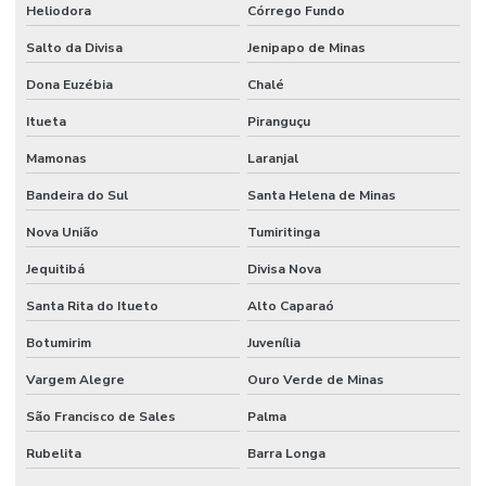
Heliodora
Córrego Fundo
Salto da Divisa
Jenipapo de Minas
Dona Euzébia
Chalé
Itueta
Piranguçu
Mamonas
Laranjal
Bandeira do Sul
Santa Helena de Minas
Nova União
Tumiritinga
Jequitibá
Divisa Nova
Santa Rita do Itueto
Alto Caparaó
Botumirim
Juvenília
Vargem Alegre
Ouro Verde de Minas
São Francisco de Sales
Palma
Rubelita
Barra Longa