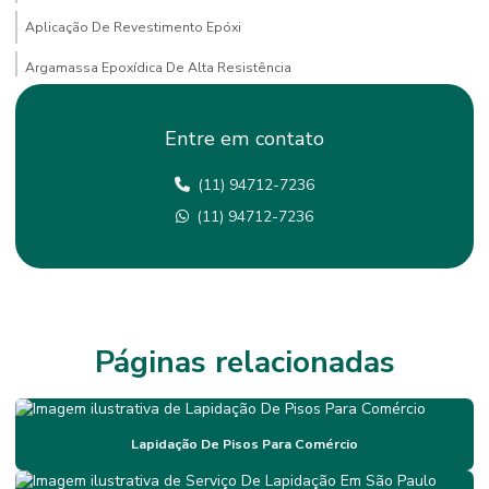
Aplicação De Revestimento Epóxi
Argamassa Epoxídica De Alta Resistência
Empresa De Pintura Epoxi
Entre em contato
Empresa De Tratamento De Juntas Em São Paulo
(11) 94712-7236
Empresas De Lapidação De Piso
(11) 94712-7236
Empresas De Pintura De Faixas Em São Paulo
Empresas De Pintura Epóxi Em Minas Gerais
Fornecedor De Revestimento Antiderrapante Mg
Impermeabilização
Páginas relacionadas
Impermeabilização Com Membrana Flexível
Impermeabilização De Mezaninos Em Sp
Lapidação De Pisos Para Comércio
Impermeabilização De Mezaninos Metálicos