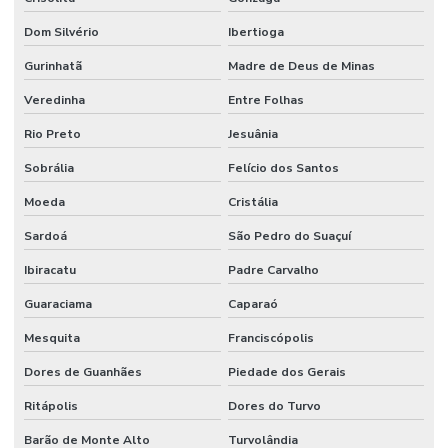
Dom Silvério
Ibertioga
Gurinhatã
Madre de Deus de Minas
Veredinha
Entre Folhas
Rio Preto
Jesuânia
Sobrália
Felício dos Santos
Moeda
Cristália
Sardoá
São Pedro do Suaçuí
Ibiracatu
Padre Carvalho
Guaraciama
Caparaó
Mesquita
Franciscópolis
Dores de Guanhães
Piedade dos Gerais
Ritápolis
Dores do Turvo
Barão de Monte Alto
Turvolândia