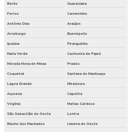
Berilo
Guaraciaba
Ferros
Carneirinho
Antônio Dias
Araújos
Arceburgo
Buenópolis
Ipuiúna
Piranguinho
Mata Verde
Cachoeira de Pajeú
Morada Nova de Minas
Prados
Coqueiral
Santana do Manhuaçu
Lagoa Grande
Miradouro
Açucena
Caputira
Virgínia
Matias Cardoso
São Sebastião do Oeste
Lontra
Riacho dos Machados
Limeira do Oeste