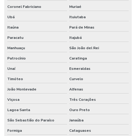
Lapidação De Pisos Para Comércio
Coronel Fabriciano
Muriaé
Lapidação E Polimento De Piso
Ubá
Ituiutaba
Manutenção De Juntas De Dilatação
Itaúna
Pará de Minas
Manutenção De Viadutos Com Lábio Polimérico
Paracatu
Itajubá
Manhuaçu
São João del Rei
Pintura De Epoxi Para Pisos
Patrocínio
Caratinga
Pintura De Faixas
Unaí
Esmeraldas
Pintura De Faixas Com Tinta Epóxi
Timóteo
Curvelo
Pintura De Faixas De Demarcação
João Monlevade
Alfenas
Pintura De Faixas De Demarcação Em São Paulo
Viçosa
Três Corações
Pintura De Faixas De Demarcação Para Empresas Em Mg
Lagoa Santa
Ouro Preto
Pintura De Faixas De Demarcação Para Estacionamento
São Sebastião do Paraíso
Janaúba
Pintura De Faixas De Estacionamento
Formiga
Cataguases