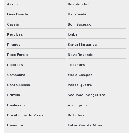
Arinos
Resplendor
Revestimento Autonivelante Para Piso De Concreto
Lima Duarte
Itacarambi
Revestimento Autonivelante São Paulo
Cássia
Bom Sucesso
Revestimento Cimentício Para Pisos Comerciais
Perdizes
Ipaba
Revestimento De Concreto Impermeável Para Alimentos
Piranga
Santa Margarida
Revestimento De Epóxi Para Piso De Concreto
Poço Fundo
Nova Resende
Revestimento De Piso Autonivelante
Raposos
Tocantins
Revestimento De Piso Industrial
Campanha
Mário Campos
Revestimento Epóxi 1 A 4mm Para Indústria
Santa Juliana
Passa Quatro
Revestimento Epóxi Alta Resistência Minas Gerais
Cruzília
São João Evangelista
Itanhandu
Alvinópolis
Revestimento Epóxi De Alto Desempenho
Brasilândia de Minas
Botelhos
Revestimento Epóxi Em São Paulo
Itamonte
Entre Rios de Minas
Revestimento Epóxi Monolítico Em São Paulo