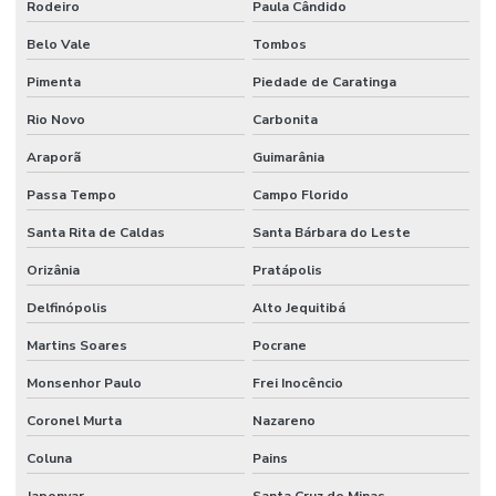
Rodeiro
Paula Cândido
Belo Vale
Tombos
Pimenta
Piedade de Caratinga
Rio Novo
Carbonita
Araporã
Guimarânia
Passa Tempo
Campo Florido
Santa Rita de Caldas
Santa Bárbara do Leste
Orizânia
Pratápolis
Delfinópolis
Alto Jequitibá
Martins Soares
Pocrane
Monsenhor Paulo
Frei Inocêncio
Coronel Murta
Nazareno
Coluna
Pains
Japonvar
Santa Cruz de Minas