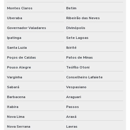
Juntas De Dilatação Para Construção Civil
Montes Claros
Betim
Lábio Polimérico
Uberaba
Ribeirão das Neves
Lábio Polimérico Alta Resistência Em São Paulo
Governador Valadares
Divinópolis
Lábio Polimérico Para Construção
Ipatinga
Sete Lagoas
Santa Luzia
Ibirité
Lábio Polimérico Para Construções Em Sp
Poços de Caldas
Patos de Minas
Lábio Polimérico Para Pisos Industriais
Pouso Alegre
Teófilo Otoni
Lapidação De Granilite
Varginha
Conselheiro Lafaiete
Lapidação De Piso
Sabará
Vespasiano
Lapidação De Piso Antiderrapante Em Minas Gerais
Barbacena
Araguari
Lapidação De Piso Comercial
Itabira
Passos
Lapidação De Piso Em Curitiba
Nova Lima
Araxá
Lapidação De Piso Em Minas Gerais
Nova Serrana
Lavras