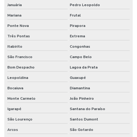
Pintura De Faixas De Sinalização
Januária
Pedro Leopoldo
Pintura De Faixas Em Minas Gerais
Mariana
Frutal
Pintura De Faixas Em São Paulo
Ponte Nova
Pirapora
Três Pontas
Extrema
Pintura De Piso Epoxi
Itabirito
Congonhas
Pintura De Piso Industrial
São Francisco
Campo Belo
Pintura De Poliuretano Em São Paulo
Bom Despacho
Lagoa da Prata
Pintura De Vagas Com Tinta Epóxi
Leopoldina
Guaxupé
Pintura Em Epóxi
Bocaiuva
Diamantina
Pintura Em Epoxi Para Piso
Monte Carmelo
João Pinheiro
Pintura Epóxi
Igarapé
Santana do Paraíso
Pintura Epóxi Alta Resistência Para Indústria
São Lourenço
Santos Dumont
Pintura Epóxi Em São Paulo
Arcos
São Gotardo