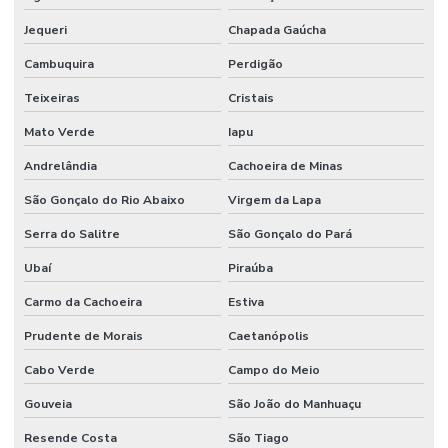
Serviço De Juntas De Dilatação
Jequeri
Chapada Gaúcha
Serviço De Lapidação De Pisos
Cambuquira
Perdigão
Serviço De Lapidação Em São Paulo
Teixeiras
Cristais
Serviço De Pintura De Faixas De Demarcação
Mato Verde
Iapu
Serviço De Pintura Epóxi
Andrelândia
Cachoeira de Minas
Serviço De Pintura Epóxi Em Sp
São Gonçalo do Rio Abaixo
Virgem da Lapa
Serviço De Pintura Poliuretano
Serra do Salitre
São Gonçalo do Pará
Ubaí
Piraúba
Serviço De Pintura Poliuretano Impermeável
Carmo da Cachoeira
Estiva
Técnicas De Tratamento De Juntas De Dilatação
Prudente de Morais
Caetanópolis
Tratamento De Juntas De Dilatação
Cabo Verde
Campo do Meio
Tratamento De Juntas De Dilatação Em Minas Gerais
Gouveia
São João do Manhuaçu
Tratamento De Juntas De Dilatação Paraná
Resende Costa
São Tiago