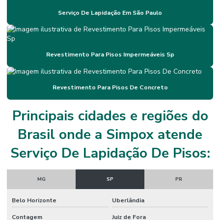
Impermeabilização De Poliuretano
Serviço De Lapidação Em São Paulo
Impermeabilização Em Minas Gerais
Impermeabilização Flexível Para Construções
Revestimento Para Pisos Impermeáveis Sp
Impermeabilização Flexível Para Estruturas Térmicas
Impermeabilização Para Diversas Superfícies
Revestimento Para Pisos De Concreto
Impermeabilização Para Estruturas Metálicas
Principais cidades e regiões do
Impermeabilização Para Variações Térmicas
Brasil onde a Simpox atende
Instalação De Juntas De Dilatação
Serviço De Lapidação De Pisos:
Instalação De Piso Epóxi Em São Paulo
Instalação De Revestimento Autonivelante Cimenticio
MG
SP
PR
Instalação De Revestimento Epóxi Para Indústria
Belo Horizonte
Uberlândia
Juntas De Dilatação
Contagem
Juiz de Fora