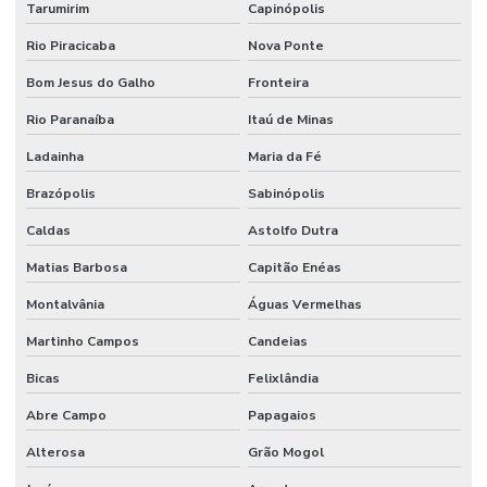
Tarumirim
Capinópolis
Revestimento Epóxi Multicamadas
Rio Piracicaba
Nova Ponte
Revestimento Epóxi Para Ambientes Comerciais
Bom Jesus do Galho
Fronteira
Revestimento Epóxi Para Indústria
Rio Paranaíba
Itaú de Minas
Revestimento Epóxi Para Indústrias Em Minas Gerais
Ladainha
Maria da Fé
Revestimento Epóxi Para Piso
Brazópolis
Sabinópolis
Revestimento Industrial
Caldas
Astolfo Dutra
Revestimento Para Indústria Alimentícia Sp
Matias Barbosa
Capitão Enéas
Revestimento Para Piso Industrial
Montalvânia
Águas Vermelhas
Revestimento Para Pisos De Concreto
Martinho Campos
Candeias
Bicas
Felixlândia
Revestimento Para Pisos Impermeáveis Sp
Abre Campo
Papagaios
Revestimento Piso Industrial
Alterosa
Grão Mogol
Revestimento Químico Para Indústria De Bebidas