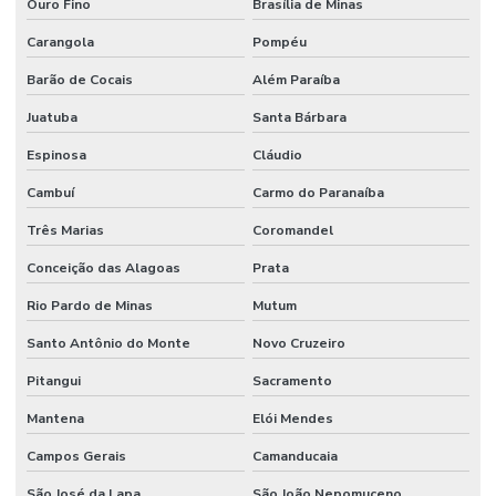
Pintura Poliuretano De Alta Performance
Ouro Fino
Brasília de Minas
Pintura Poliuretano Em Minas Gerais
Carangola
Pompéu
Barão de Cocais
Além Paraíba
Pintura Poliuretano Em São Paulo
Juatuba
Santa Bárbara
Pintura Poliuretano Impermeável Para Piso
Espinosa
Cláudio
Pintura Poliuretano Para Concreto
Cambuí
Carmo do Paranaíba
Pintura Poliuretano Resistência A Químicos
Três Marias
Coromandel
Piso Antiderrapante Lapidado
Conceição das Alagoas
Prata
Piso Autonivelante
Rio Pardo de Minas
Mutum
Piso Autonivelante De Epóxi
Santo Antônio do Monte
Novo Cruzeiro
Piso Autonivelante Em Cimento
Pitangui
Sacramento
Piso Autonivelante Epóxi Industrial
Mantena
Elói Mendes
Piso Autonivelante Para Estacionamentos
Campos Gerais
Camanducaia
Piso De Concreto Com Lapidação
São José da Lapa
São João Nepomuceno