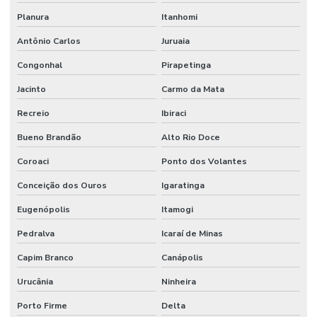
Tratamento De Juntas De Dilatação Sp
Planura
Itanhomi
Tratamento Eficaz De Juntas De Dilatação
Antônio Carlos
Juruaia
Congonhal
Pirapetinga
Jacinto
Carmo da Mata
Recreio
Ibiraci
Bueno Brandão
Alto Rio Doce
Coroaci
Ponto dos Volantes
Conceição dos Ouros
Igaratinga
Eugenópolis
Itamogi
Pedralva
Icaraí de Minas
Capim Branco
Canápolis
Urucânia
Ninheira
Porto Firme
Delta