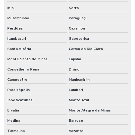
Ibiá
Serro
Piso Industrial Autonivelante Epóxi
Muzambinho
Paraguaçu
Piso Industrial Epóxi Para Empresas
Perdões
Caxambu
Piso Industrial Epóxi Paraná
Itambacuri
Itapecerica
Piso Nivelante Para Indústria
Santa Vitória
Carmo do Rio Claro
Piso Uretano Alto Desempenho Paraná
Monte Santo de Minas
Lajinha
Piso Uretano Autonivelante
Conselheiro Pena
Divino
Piso Uretano Para Indústrias
Campestre
Manhumirim
Pisos Industrializados Lapidados
Paraisópolis
Lambari
Realização De Pintura Poliuretano Paraná
Jaboticatubas
Monte Azul
Reforço De Juntas Em Concreto
Ervália
Monte Alegre de Minas
Reforço De Juntas Em Minas Gerais
Medina
Barroso
Turmalina
Vazante
Reforço De Piso Em Estacionamentos