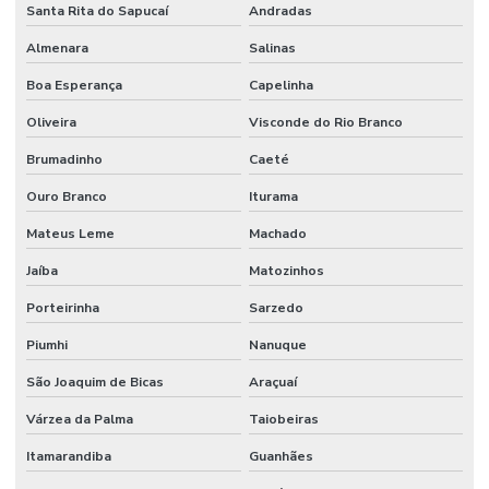
Pintura Epoxi Industrial
Santa Rita do Sapucaí
Andradas
Pintura Epóxi Para Áreas Comerciais
Almenara
Salinas
Boa Esperança
Capelinha
Pintura Epóxi Para Concreto
Oliveira
Visconde do Rio Branco
Pintura Epóxi Para Indústria
Brumadinho
Caeté
Pintura Epóxi Para Piso
Ouro Branco
Iturama
Pintura Epoxi Piso
Mateus Leme
Machado
Pintura Epoxi Piso Industrial
Jaíba
Matozinhos
Pintura Epóxi Rápida Secagem
Porteirinha
Sarzedo
Pintura Epóxi Rápida Secagem Minas Gerais
Piumhi
Nanuque
Pintura Piso Industrial
São Joaquim de Bicas
Araçuaí
Pintura Poliuretano
Várzea da Palma
Taiobeiras
Pintura Poliuretano Com Alta Durabilidade
Itamarandiba
Guanhães