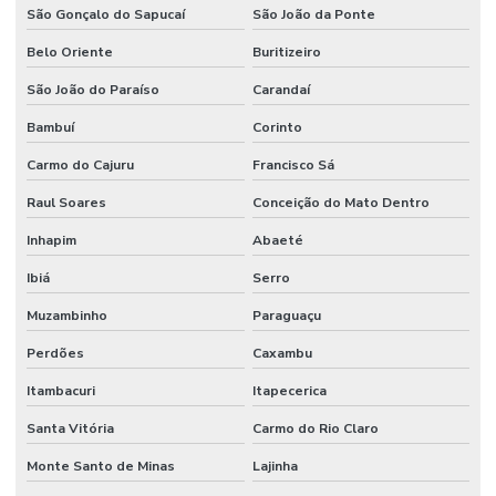
São Gonçalo do Sapucaí
São João da Ponte
Piso Epóxi Industrial
Belo Oriente
Buritizeiro
Piso Epóxi Industrial Resistente A Químicos
São João do Paraíso
Carandaí
Piso Epóxi Multicamada
Bambuí
Corinto
Piso Epóxi Multicamadas Resistente A Químicos
Carmo do Cajuru
Francisco Sá
Piso Epóxi Para Fábricas Em São Paulo
Raul Soares
Conceição do Mato Dentro
Inhapim
Abaeté
Piso Epóxi Resistente A Impactos
Ibiá
Serro
Piso Industrial Autonivelante Epóxi
Muzambinho
Paraguaçu
Piso Industrial Epóxi Para Empresas
Perdões
Caxambu
Piso Industrial Epóxi Paraná
Itambacuri
Itapecerica
Piso Nivelante Para Indústria
Santa Vitória
Carmo do Rio Claro
Piso Uretano Alto Desempenho Paraná
Monte Santo de Minas
Lajinha
Piso Uretano Autonivelante