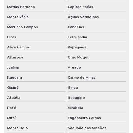
Revestimento Para Indústria Alimentícia Sp
Matias Barbosa
Capitão Enéas
Revestimento Para Piso Industrial
Montalvânia
Águas Vermelhas
Revestimento Para Pisos De Concreto
Martinho Campos
Candeias
Bicas
Felixlândia
Revestimento Para Pisos Impermeáveis Sp
Abre Campo
Papagaios
Revestimento Piso Industrial
Alterosa
Grão Mogol
Revestimento Químico Para Indústria De Bebidas
Joaíma
Areado
Revestimento Uretano Alta Resistência São Paulo
Itaguara
Carmo de Minas
Revestimento Uretano Industrial
Guapé
Itinga
Revestimento Uretano Indústrias Alimentícias
Ataléia
Itapagipe
Revestimento Uretano Monolítico Para Frigoríficos
Poté
Mirabela
Revestimento Uretano Para Indústrias
Miraí
Engenheiro Caldas
Revestimento Uretano Para Indústrias Alimentícias Minas Gerais
Monte Belo
São João das Missões