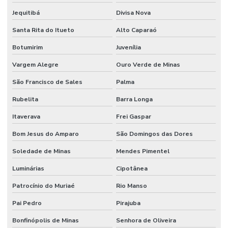
Jequitibá
Divisa Nova
Santa Rita do Itueto
Alto Caparaó
Botumirim
Juvenília
Vargem Alegre
Ouro Verde de Minas
São Francisco de Sales
Palma
Rubelita
Barra Longa
Itaverava
Frei Gaspar
Bom Jesus do Amparo
São Domingos das Dores
Soledade de Minas
Mendes Pimentel
Luminárias
Cipotânea
Patrocínio do Muriaé
Rio Manso
Pai Pedro
Pirajuba
Bonfinópolis de Minas
Senhora de Oliveira