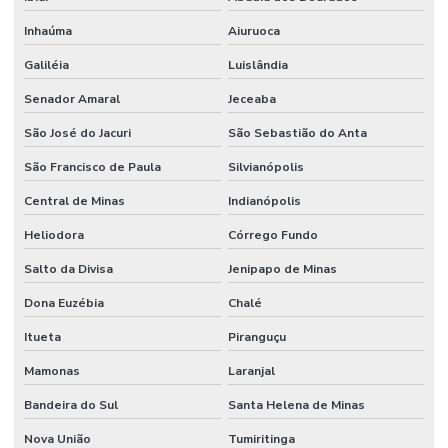
Inhaúma
Aiuruoca
Galiléia
Luislândia
Senador Amaral
Jeceaba
São José do Jacuri
São Sebastião do Anta
São Francisco de Paula
Silvianópolis
Central de Minas
Indianópolis
Heliodora
Córrego Fundo
Salto da Divisa
Jenipapo de Minas
Dona Euzébia
Chalé
Itueta
Piranguçu
Mamonas
Laranjal
Bandeira do Sul
Santa Helena de Minas
Nova União
Tumiritinga