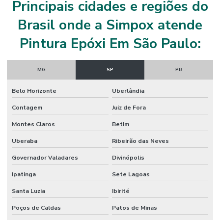
Principais cidades e regiões do
Impermeabilização Para Variações Térmicas
Brasil onde a Simpox atende
Instalação De Juntas De Dilatação
Pintura Epóxi Em São Paulo:
Instalação De Piso Epóxi Em São Paulo
Instalação De Revestimento Autonivelante Cimenticio
MG
SP
PR
Instalação De Revestimento Epóxi Para Indústria
Belo Horizonte
Uberlândia
Juntas De Dilatação
Contagem
Juiz de Fora
Juntas De Dilatação Para Construção Civil
Montes Claros
Betim
Lábio Polimérico
Uberaba
Ribeirão das Neves
Lábio Polimérico Alta Resistência Em São Paulo
Governador Valadares
Divinópolis
Lábio Polimérico Para Construção
Ipatinga
Sete Lagoas
Santa Luzia
Ibirité
Lábio Polimérico Para Construções Em Sp
Poços de Caldas
Patos de Minas
Lábio Polimérico Para Pisos Industriais