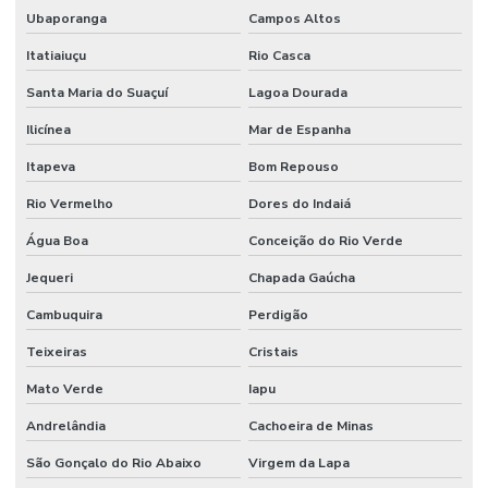
Revestimento Uretano São Paulo
Ubaporanga
Campos Altos
Revestimentos Epóxi
Itatiaiuçu
Rio Casca
Santa Maria do Suaçuí
Lagoa Dourada
Revestimentos Epóxi De Alta Performance
Ilicínea
Mar de Espanha
Serviço Confiável De Juntas De Dilatação
Itapeva
Bom Repouso
Serviço De Impermeabilização
Rio Vermelho
Dores do Indaiá
Serviço De Impermeabilização Em São Paulo
Água Boa
Conceição do Rio Verde
Serviço De Juntas De Dilatação
Jequeri
Chapada Gaúcha
Serviço De Lapidação De Pisos
Cambuquira
Perdigão
Serviço De Lapidação Em São Paulo
Teixeiras
Cristais
Serviço De Pintura De Faixas De Demarcação
Mato Verde
Iapu
Serviço De Pintura Epóxi
Andrelândia
Cachoeira de Minas
Serviço De Pintura Epóxi Em Sp
São Gonçalo do Rio Abaixo
Virgem da Lapa