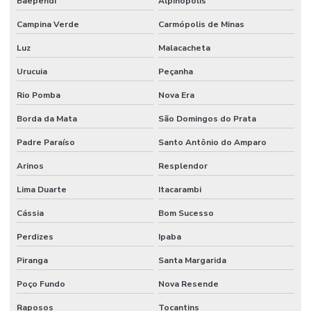
Baependi
Alpinópolis
Revestimento Argamassado Uretano Para Frigoríficos Paraná
Campina Verde
Carmópolis de Minas
Revestimento Autonivelante
Luz
Malacacheta
Revestimento Autonivelante Cimenticio São Paulo
Urucuia
Peçanha
Revestimento Autonivelante Em Minas Gerais
Rio Pomba
Nova Era
Borda da Mata
São Domingos do Prata
Revestimento Autonivelante Impermeável Minas Gerais
Padre Paraíso
Santo Antônio do Amparo
Revestimento Autonivelante Para Garagens
Arinos
Resplendor
Revestimento Autonivelante Para Piso De Concreto
Lima Duarte
Itacarambi
Revestimento Autonivelante São Paulo
Cássia
Bom Sucesso
Revestimento Cimentício Para Pisos Comerciais
Perdizes
Ipaba
Revestimento De Concreto Impermeável Para Alimentos
Piranga
Santa Margarida
Revestimento De Epóxi Para Piso De Concreto
Poço Fundo
Nova Resende
Revestimento De Piso Autonivelante
Raposos
Tocantins