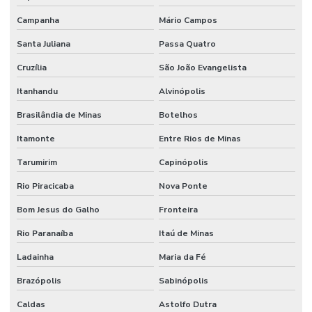
Revestimento De Piso Industrial
Campanha
Mário Campos
Revestimento Epóxi 1 A 4mm Para Indústria
Santa Juliana
Passa Quatro
Revestimento Epóxi Alta Resistência Minas Gerais
Cruzília
São João Evangelista
Itanhandu
Alvinópolis
Revestimento Epóxi De Alto Desempenho
Brasilândia de Minas
Botelhos
Revestimento Epóxi Em São Paulo
Itamonte
Entre Rios de Minas
Revestimento Epóxi Monolítico Em São Paulo
Tarumirim
Capinópolis
Revestimento Epóxi Multicamadas
Rio Piracicaba
Nova Ponte
Revestimento Epóxi Para Ambientes Comerciais
Bom Jesus do Galho
Fronteira
Revestimento Epóxi Para Indústria
Rio Paranaíba
Itaú de Minas
Revestimento Epóxi Para Indústrias Em Minas Gerais
Ladainha
Maria da Fé
Revestimento Epóxi Para Piso
Brazópolis
Sabinópolis
Revestimento Industrial
Caldas
Astolfo Dutra