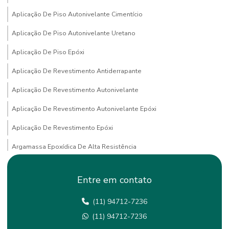
Aplicação De Piso Autonivelante Cimentício
Aplicação De Piso Autonivelante Uretano
Aplicação De Piso Epóxi
Aplicação De Revestimento Antiderrapante
Aplicação De Revestimento Autonivelante
Aplicação De Revestimento Autonivelante Epóxi
Aplicação De Revestimento Epóxi
Argamassa Epoxídica De Alta Resistência
Empresa De Pintura Epoxi
Entre em contato
Empresa De Tratamento De Juntas Em São Paulo
(11) 94712-7236
Empresas De Lapidação De Piso
(11) 94712-7236
Empresas De Pintura De Faixas Em São Paulo