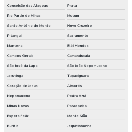
Conceição das Alagoas
Prata
Piso Autonivelante
Rio Pardo de Minas
Mutum
Piso Autonivelante De Epóxi
Santo Antônio do Monte
Novo Cruzeiro
Piso Autonivelante Em Cimento
Pitangui
Sacramento
Piso Autonivelante Epóxi Industrial
Mantena
Elói Mendes
Piso Autonivelante Para Estacionamentos
Campos Gerais
Camanducaia
Piso De Concreto Com Lapidação
São José da Lapa
São João Nepomuceno
Jacutinga
Tupaciguara
Piso De Concreto Lapidado
Coração de Jesus
Aimorés
Piso De Concreto Lapidado Durável
Nepomuceno
Pedra Azul
Piso De Epóxi
Minas Novas
Paraopeba
Piso De Epóxi Durável Para Indústrias
Espera Feliz
Monte Sião
Piso Epóxi Autonivelante São Paulo
Buritis
Jequitinhonha
Piso Epóxi Em Curitiba