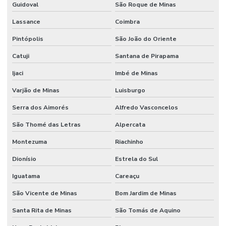
Guidoval
São Roque de Minas
Lassance
Coimbra
Pintópolis
São João do Oriente
Catuji
Santana de Pirapama
Ijaci
Imbé de Minas
Varjão de Minas
Luisburgo
Serra dos Aimorés
Alfredo Vasconcelos
São Thomé das Letras
Alpercata
Montezuma
Riachinho
Dionísio
Estrela do Sul
Iguatama
Careaçu
São Vicente de Minas
Bom Jardim de Minas
Santa Rita de Minas
São Tomás de Aquino