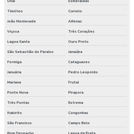
Unaí
Esmeraldas
Pintura De Faixas Com Tinta Epóxi
Timóteo
Curvelo
Pintura De Faixas De Demarcação
João Monlevade
Alfenas
Pintura De Faixas De Demarcação Em São Paulo
Viçosa
Três Corações
Pintura De Faixas De Demarcação Para Empresas Em Mg
Lagoa Santa
Ouro Preto
Pintura De Faixas De Demarcação Para Estacionamento
São Sebastião do Paraíso
Janaúba
Pintura De Faixas De Estacionamento
Formiga
Cataguases
Pintura De Faixas De Sinalização
Januária
Pedro Leopoldo
Pintura De Faixas Em Minas Gerais
Mariana
Frutal
Pintura De Faixas Em São Paulo
Ponte Nova
Pirapora
Três Pontas
Extrema
Pintura De Piso Epoxi
Itabirito
Congonhas
Pintura De Piso Industrial
São Francisco
Campo Belo
Pintura De Poliuretano Em São Paulo
Bom Despacho
Lagoa da Prata