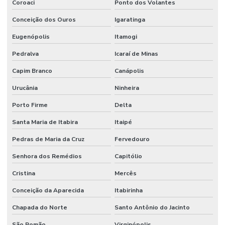
Coroaci
Ponto dos Volantes
Conceição dos Ouros
Igaratinga
Eugenópolis
Itamogi
Pedralva
Icaraí de Minas
Capim Branco
Canápolis
Urucânia
Ninheira
Porto Firme
Delta
Santa Maria de Itabira
Itaipé
Pedras de Maria da Cruz
Fervedouro
Senhora dos Remédios
Capitólio
Cristina
Mercês
Conceição da Aparecida
Itabirinha
Chapada do Norte
Santo Antônio do Jacinto
São Romão
Virginópolis