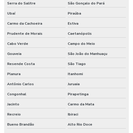
Serviço De Pintura Poliuretano
Serra do Salitre
São Gonçalo do Pará
Ubaí
Piraúba
Serviço De Pintura Poliuretano Impermeável
Carmo da Cachoeira
Estiva
Técnicas De Tratamento De Juntas De Dilatação
Prudente de Morais
Caetanópolis
Tratamento De Juntas De Dilatação
Cabo Verde
Campo do Meio
Tratamento De Juntas De Dilatação Em Minas Gerais
Gouveia
São João do Manhuaçu
Tratamento De Juntas De Dilatação Paraná
Resende Costa
São Tiago
Tratamento De Juntas De Dilatação Sp
Planura
Itanhomi
Tratamento Eficaz De Juntas De Dilatação
Antônio Carlos
Juruaia
Congonhal
Pirapetinga
Jacinto
Carmo da Mata
Recreio
Ibiraci
Bueno Brandão
Alto Rio Doce