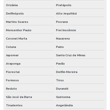
Orizânia
Pratápolis
Delfinópolis
Alto Jequitibá
Martins Soares
Pocrane
Monsenhor Paulo
Frei Inocêncio
Coronel Murta
Nazareno
Coluna
Pains
Japonvar
Santa Cruz de Minas
Araponga
Pavão
Florestal
Delfim Moreira
Formoso
Tiros
Reduto
Durandé
São José da Barra
Guiricema
Tiradentes
Angelândia