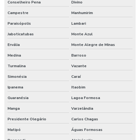
Conselheiro Pena
Divino
Piso Uretano Para Indústrias
Campestre
Manhumirim
Pisos Industrializados Lapidados
Paraisópolis
Lambari
Realização De Pintura Poliuretano Paraná
Jaboticatubas
Monte Azul
Reforço De Juntas Em Concreto
Ervália
Monte Alegre de Minas
Reforço De Juntas Em Minas Gerais
Medina
Barroso
Turmalina
Vazante
Reforço De Piso Em Estacionamentos
Simonésia
Caraí
Reparo De Juntas De Dilatação
Ipanema
Itaobim
Resistência A Cargas De Viadutos
Guaranésia
Lagoa Formosa
Resistência A Compressão Em Concreto
Manga
Varzelândia
Revestimento Antiderrapante Para Indústrias
Presidente Olegário
Carlos Chagas
Revestimento Antimicrobiano Para Indústrias
Matipó
Águas Formosas
Revestimento Antimicrobiano Para Pisos