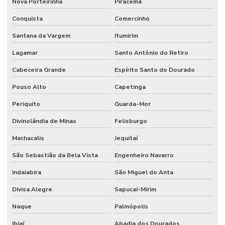
Nova Porteirinha
Piracema
Conquista
Comercinho
Santana da Vargem
Itumirim
Lagamar
Santo Antônio do Retiro
Cabeceira Grande
Espírito Santo do Dourado
Pouso Alto
Capetinga
Periquito
Guarda-Mor
Divinolândia de Minas
Felisburgo
Machacalis
Jequitaí
São Sebastião da Bela Vista
Engenheiro Navarro
Indaiabira
São Miguel do Anta
Divisa Alegre
Sapucaí-Mirim
Naque
Palmópolis
Ibiaí
Abadia dos Dourados