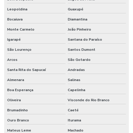
Pintura De Vagas Com Tinta Epóxi
Leopoldina
Guaxupé
Pintura Em Epóxi
Bocaiuva
Diamantina
Pintura Em Epoxi Para Piso
Monte Carmelo
João Pinheiro
Pintura Epóxi
Igarapé
Santana do Paraíso
Pintura Epóxi Alta Resistência Para Indústria
São Lourenço
Santos Dumont
Pintura Epóxi Em São Paulo
Arcos
São Gotardo
Pintura Epoxi Industrial
Santa Rita do Sapucaí
Andradas
Pintura Epóxi Para Áreas Comerciais
Almenara
Salinas
Boa Esperança
Capelinha
Pintura Epóxi Para Concreto
Oliveira
Visconde do Rio Branco
Pintura Epóxi Para Indústria
Brumadinho
Caeté
Pintura Epóxi Para Piso
Ouro Branco
Iturama
Pintura Epoxi Piso
Mateus Leme
Machado