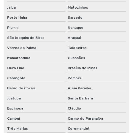
Pintura Epoxi Piso Industrial
Jaíba
Matozinhos
Pintura Epóxi Rápida Secagem
Porteirinha
Sarzedo
Pintura Epóxi Rápida Secagem Minas Gerais
Piumhi
Nanuque
Pintura Piso Industrial
São Joaquim de Bicas
Araçuaí
Pintura Poliuretano
Várzea da Palma
Taiobeiras
Pintura Poliuretano Com Alta Durabilidade
Itamarandiba
Guanhães
Pintura Poliuretano De Alta Performance
Ouro Fino
Brasília de Minas
Pintura Poliuretano Em Minas Gerais
Carangola
Pompéu
Barão de Cocais
Além Paraíba
Pintura Poliuretano Em São Paulo
Juatuba
Santa Bárbara
Pintura Poliuretano Impermeável Para Piso
Espinosa
Cláudio
Pintura Poliuretano Para Concreto
Cambuí
Carmo do Paranaíba
Pintura Poliuretano Resistência A Químicos
Três Marias
Coromandel
Piso Antiderrapante Lapidado