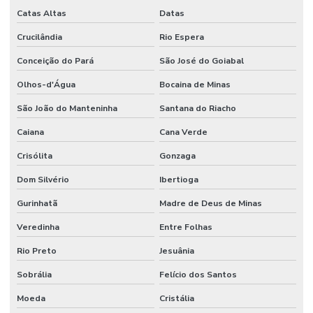
Catas Altas
Datas
Crucilândia
Rio Espera
Conceição do Pará
São José do Goiabal
Olhos-d'Água
Bocaina de Minas
São João do Manteninha
Santana do Riacho
Caiana
Cana Verde
Crisólita
Gonzaga
Dom Silvério
Ibertioga
Gurinhatã
Madre de Deus de Minas
Veredinha
Entre Folhas
Rio Preto
Jesuânia
Sobrália
Felício dos Santos
Moeda
Cristália