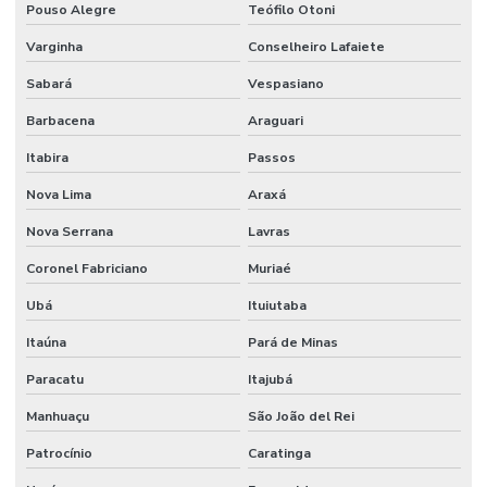
Pouso Alegre
Teófilo Otoni
Lapidação De Granilite
Varginha
Conselheiro Lafaiete
Lapidação De Piso
Sabará
Vespasiano
Lapidação De Piso Antiderrapante Em Minas Gerais
Barbacena
Araguari
Lapidação De Piso Comercial
Itabira
Passos
Lapidação De Piso Em Curitiba
Nova Lima
Araxá
Lapidação De Piso Em Minas Gerais
Nova Serrana
Lavras
Lapidação De Pisos Para Comércio
Coronel Fabriciano
Muriaé
Lapidação E Polimento De Piso
Ubá
Ituiutaba
Manutenção De Juntas De Dilatação
Itaúna
Pará de Minas
Manutenção De Viadutos Com Lábio Polimérico
Paracatu
Itajubá
Manhuaçu
São João del Rei
Pintura De Epoxi Para Pisos
Patrocínio
Caratinga
Pintura De Faixas