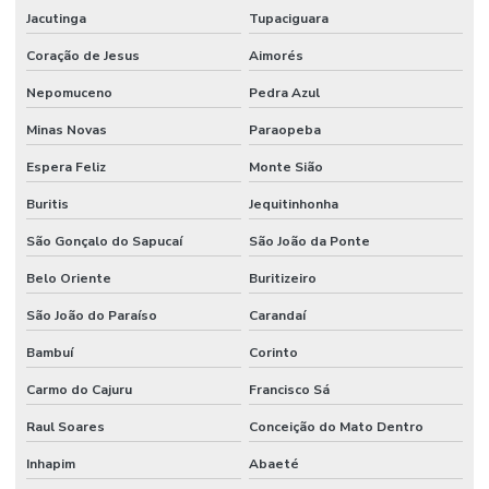
Piso De Concreto Com Lapidação
Jacutinga
Tupaciguara
Piso De Concreto Lapidado
Coração de Jesus
Aimorés
Piso De Concreto Lapidado Durável
Nepomuceno
Pedra Azul
Piso De Epóxi
Minas Novas
Paraopeba
Piso De Epóxi Durável Para Indústrias
Espera Feliz
Monte Sião
Piso Epóxi Autonivelante São Paulo
Buritis
Jequitinhonha
São Gonçalo do Sapucaí
São João da Ponte
Piso Epóxi Em Curitiba
Belo Oriente
Buritizeiro
Piso Epóxi Industrial
São João do Paraíso
Carandaí
Piso Epóxi Industrial Resistente A Químicos
Bambuí
Corinto
Piso Epóxi Multicamada
Carmo do Cajuru
Francisco Sá
Piso Epóxi Multicamadas Resistente A Químicos
Raul Soares
Conceição do Mato Dentro
Piso Epóxi Para Fábricas Em São Paulo
Inhapim
Abaeté
Piso Epóxi Resistente A Impactos