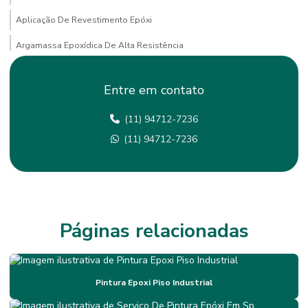
Aplicação De Revestimento Epóxi
Argamassa Epoxídica De Alta Resistência
Empresa De Pintura Epoxi
Entre em contato
Empresa De Tratamento De Juntas Em São Paulo
(11) 94712-7236
Empresas De Lapidação De Piso
(11) 94712-7236
Empresas De Pintura De Faixas Em São Paulo
Empresas De Pintura Epóxi Em Minas Gerais
Fornecedor De Revestimento Antiderrapante Mg
Impermeabilização
Páginas relacionadas
Impermeabilização Com Membrana Flexível
Impermeabilização De Mezaninos Em Sp
Pintura Epoxi Piso Industrial
Impermeabilização De Mezaninos Metálicos