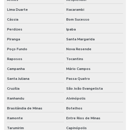
Revestimento Autonivelante Para Piso De Concreto
Lima Duarte
Itacarambi
Revestimento Autonivelante São Paulo
Cássia
Bom Sucesso
Revestimento Cimentício Para Pisos Comerciais
Perdizes
Ipaba
Piranga
Santa Margarida
Revestimento De Concreto Impermeável Para Alimentos
Poço Fundo
Nova Resende
Revestimento De Epóxi Para Piso De Concreto
Raposos
Tocantins
Revestimento De Piso Autonivelante
Campanha
Mário Campos
Revestimento De Piso Industrial
Santa Juliana
Passa Quatro
Revestimento Epóxi 1 A 4mm Para Indústria
Cruzília
São João Evangelista
Revestimento Epóxi Alta Resistência Minas Gerais
Itanhandu
Alvinópolis
Revestimento Epóxi De Alto Desempenho
Brasilândia de Minas
Botelhos
Revestimento Epóxi Em São Paulo
Itamonte
Entre Rios de Minas
Revestimento Epóxi Monolítico Em São Paulo
Tarumirim
Capinópolis