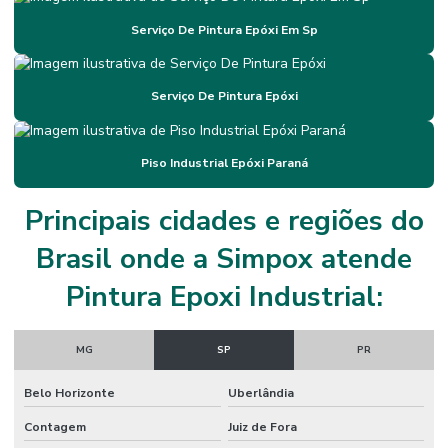
Impermeabilização De Poliuretano
Serviço De Pintura Epóxi Em Sp
Impermeabilização Em Minas Gerais
Serviço De Pintura Epóxi
Impermeabilização Flexível Para Construções
Impermeabilização Flexível Para Estruturas Térmicas
Piso Industrial Epóxi Paraná
Impermeabilização Para Diversas Superfícies
Impermeabilização Para Estruturas Metálicas
Principais cidades e regiões do
Impermeabilização Para Variações Térmicas
Brasil onde a Simpox atende
Instalação De Juntas De Dilatação
Pintura Epoxi Industrial:
Instalação De Piso Epóxi Em São Paulo
MG
SP
PR
Instalação De Revestimento Autonivelante Cimenticio
Belo Horizonte
Uberlândia
Instalação De Revestimento Epóxi Para Indústria
Contagem
Juiz de Fora
Juntas De Dilatação