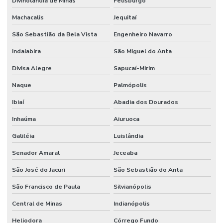
Divinolândia de Minas
Felisburgo
Machacalis
Jequitaí
São Sebastião da Bela Vista
Engenheiro Navarro
Indaiabira
São Miguel do Anta
Divisa Alegre
Sapucaí-Mirim
Naque
Palmópolis
Ibiaí
Abadia dos Dourados
Inhaúma
Aiuruoca
Galiléia
Luislândia
Senador Amaral
Jeceaba
São José do Jacuri
São Sebastião do Anta
São Francisco de Paula
Silvianópolis
Central de Minas
Indianópolis
Heliodora
Córrego Fundo