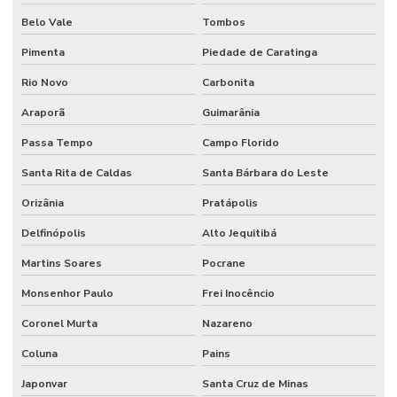
Belo Vale
Tombos
Pimenta
Piedade de Caratinga
Rio Novo
Carbonita
Araporã
Guimarânia
Passa Tempo
Campo Florido
Santa Rita de Caldas
Santa Bárbara do Leste
Orizânia
Pratápolis
Delfinópolis
Alto Jequitibá
Martins Soares
Pocrane
Monsenhor Paulo
Frei Inocêncio
Coronel Murta
Nazareno
Coluna
Pains
Japonvar
Santa Cruz de Minas