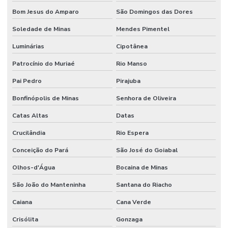
Bom Jesus do Amparo
São Domingos das Dores
Soledade de Minas
Mendes Pimentel
Luminárias
Cipotânea
Patrocínio do Muriaé
Rio Manso
Pai Pedro
Pirajuba
Bonfinópolis de Minas
Senhora de Oliveira
Catas Altas
Datas
Crucilândia
Rio Espera
Conceição do Pará
São José do Goiabal
Olhos-d'Água
Bocaina de Minas
São João do Manteninha
Santana do Riacho
Caiana
Cana Verde
Crisólita
Gonzaga