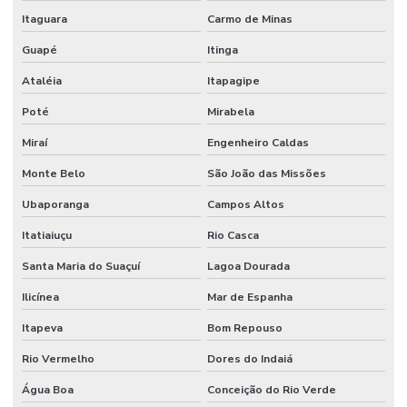
Revestimento Uretano Alta Resistência São Paulo
Itaguara
Carmo de Minas
Revestimento Uretano Industrial
Guapé
Itinga
Ataléia
Itapagipe
Revestimento Uretano Indústrias Alimentícias
Poté
Mirabela
Revestimento Uretano Monolítico Para Frigoríficos
Miraí
Engenheiro Caldas
Revestimento Uretano Para Indústrias
Monte Belo
São João das Missões
Revestimento Uretano Para Indústrias Alimentícias Minas Gerais
Ubaporanga
Campos Altos
Revestimento Uretano São Paulo
Itatiaiuçu
Rio Casca
Revestimentos Epóxi
Santa Maria do Suaçuí
Lagoa Dourada
Revestimentos Epóxi De Alta Performance
Ilicínea
Mar de Espanha
Serviço Confiável De Juntas De Dilatação
Itapeva
Bom Repouso
Serviço De Impermeabilização
Rio Vermelho
Dores do Indaiá
Serviço De Impermeabilização Em São Paulo
Água Boa
Conceição do Rio Verde