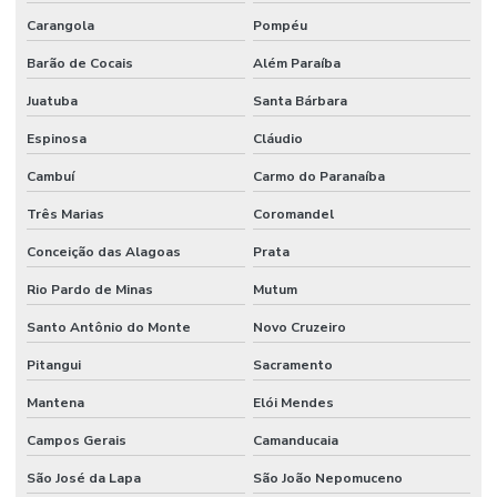
Pintura Poliuretano De Alta Performance
Carangola
Pompéu
Pintura Poliuretano Em Minas Gerais
Barão de Cocais
Além Paraíba
Pintura Poliuretano Em São Paulo
Juatuba
Santa Bárbara
Pintura Poliuretano Impermeável Para Piso
Espinosa
Cláudio
Pintura Poliuretano Para Concreto
Cambuí
Carmo do Paranaíba
Pintura Poliuretano Resistência A Químicos
Três Marias
Coromandel
Piso Antiderrapante Lapidado
Conceição das Alagoas
Prata
Rio Pardo de Minas
Mutum
Piso Autonivelante
Santo Antônio do Monte
Novo Cruzeiro
Piso Autonivelante De Epóxi
Pitangui
Sacramento
Piso Autonivelante Em Cimento
Mantena
Elói Mendes
Piso Autonivelante Epóxi Industrial
Campos Gerais
Camanducaia
Piso Autonivelante Para Estacionamentos
São José da Lapa
São João Nepomuceno