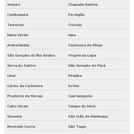
Serviço De Juntas De Dilatação
Jequeri
Chapada Gaúcha
Cambuquira
Perdigão
Serviço De Lapidação De Pisos
Teixeiras
Cristais
Serviço De Lapidação Em São Paulo
Mato Verde
Iapu
Serviço De Pintura De Faixas De Demarcação
Andrelândia
Cachoeira de Minas
Serviço De Pintura Epóxi
São Gonçalo do Rio Abaixo
Virgem da Lapa
Serviço De Pintura Epóxi Em Sp
Serra do Salitre
São Gonçalo do Pará
Serviço De Pintura Poliuretano
Ubaí
Piraúba
Serviço De Pintura Poliuretano Impermeável
Carmo da Cachoeira
Estiva
Técnicas De Tratamento De Juntas De Dilatação
Prudente de Morais
Caetanópolis
Tratamento De Juntas De Dilatação
Cabo Verde
Campo do Meio
Tratamento De Juntas De Dilatação Em Minas Gerais
Gouveia
São João do Manhuaçu
Tratamento De Juntas De Dilatação Paraná
Resende Costa
São Tiago