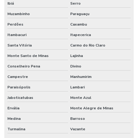
Ibiá
Serro
Piso Industrial Autonivelante Epóxi
Muzambinho
Paraguaçu
Piso Industrial Epóxi Para Empresas
Perdões
Caxambu
Piso Industrial Epóxi Paraná
Itambacuri
Itapecerica
Piso Nivelante Para Indústria
Santa Vitória
Carmo do Rio Claro
Monte Santo de Minas
Lajinha
Piso Uretano Alto Desempenho Paraná
Conselheiro Pena
Divino
Piso Uretano Autonivelante
Campestre
Manhumirim
Piso Uretano Para Indústrias
Paraisópolis
Lambari
Pisos Industrializados Lapidados
Jaboticatubas
Monte Azul
Realização De Pintura Poliuretano Paraná
Ervália
Monte Alegre de Minas
Reforço De Juntas Em Concreto
Medina
Barroso
Reforço De Juntas Em Minas Gerais
Turmalina
Vazante
Reforço De Piso Em Estacionamentos