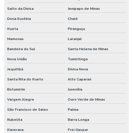
Salto da Divisa
Jenipapo de Minas
Dona Euzébia
Chalé
Itueta
Piranguçu
Mamonas
Laranjal
Bandeira do Sul
Santa Helena de Minas
Nova União
Tumiritinga
Jequitibá
Divisa Nova
Santa Rita do Itueto
Alto Caparaó
Botumirim
Juvenília
Vargem Alegre
Ouro Verde de Minas
São Francisco de Sales
Palma
Rubelita
Barra Longa
Itaverava
Frei Gaspar