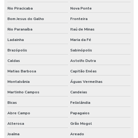
Revestimento Epóxi Multicamadas
Rio Piracicaba
Nova Ponte
Revestimento Epóxi Para Ambientes Comerciais
Bom Jesus do Galho
Fronteira
Rio Paranaíba
Itaú de Minas
Revestimento Epóxi Para Indústria
Ladainha
Maria da Fé
Revestimento Epóxi Para Indústrias Em Minas Gerais
Brazópolis
Sabinópolis
Revestimento Epóxi Para Piso
Caldas
Astolfo Dutra
Revestimento Industrial
Matias Barbosa
Capitão Enéas
Revestimento Para Indústria Alimentícia Sp
Montalvânia
Águas Vermelhas
Revestimento Para Piso Industrial
Martinho Campos
Candeias
Revestimento Para Pisos De Concreto
Bicas
Felixlândia
Revestimento Para Pisos Impermeáveis Sp
Abre Campo
Papagaios
Revestimento Piso Industrial
Alterosa
Grão Mogol
Revestimento Químico Para Indústria De Bebidas
Joaíma
Areado