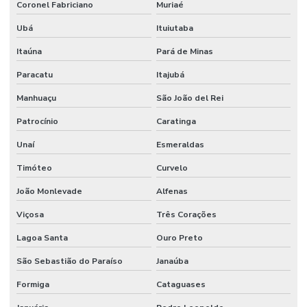
Coronel Fabriciano
Muriaé
Lapidação De Pisos Para Comércio
Ubá
Ituiutaba
Lapidação E Polimento De Piso
Itaúna
Pará de Minas
Manutenção De Juntas De Dilatação
Paracatu
Itajubá
Manutenção De Viadutos Com Lábio Polimérico
Manhuaçu
São João del Rei
Pintura De Epoxi Para Pisos
Patrocínio
Caratinga
Pintura De Faixas
Unaí
Esmeraldas
Pintura De Faixas Com Tinta Epóxi
Timóteo
Curvelo
Pintura De Faixas De Demarcação
João Monlevade
Alfenas
Pintura De Faixas De Demarcação Em São Paulo
Viçosa
Três Corações
Lagoa Santa
Ouro Preto
Pintura De Faixas De Demarcação Para Empresas Em Mg
São Sebastião do Paraíso
Janaúba
Pintura De Faixas De Demarcação Para Estacionamento
Formiga
Cataguases
Pintura De Faixas De Estacionamento