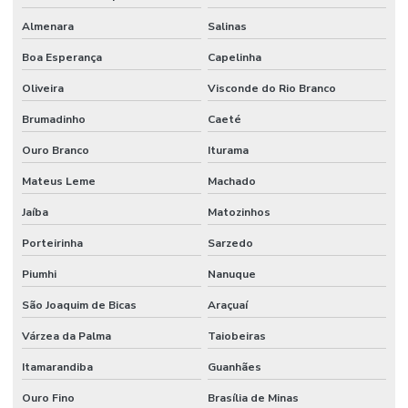
Pintura Epoxi Industrial
Almenara
Salinas
Pintura Epóxi Para Áreas Comerciais
Boa Esperança
Capelinha
Pintura Epóxi Para Concreto
Oliveira
Visconde do Rio Branco
Pintura Epóxi Para Indústria
Brumadinho
Caeté
Pintura Epóxi Para Piso
Ouro Branco
Iturama
Pintura Epoxi Piso
Mateus Leme
Machado
Pintura Epoxi Piso Industrial
Jaíba
Matozinhos
Porteirinha
Sarzedo
Pintura Epóxi Rápida Secagem
Piumhi
Nanuque
Pintura Epóxi Rápida Secagem Minas Gerais
São Joaquim de Bicas
Araçuaí
Pintura Piso Industrial
Várzea da Palma
Taiobeiras
Pintura Poliuretano
Itamarandiba
Guanhães
Pintura Poliuretano Com Alta Durabilidade
Ouro Fino
Brasília de Minas