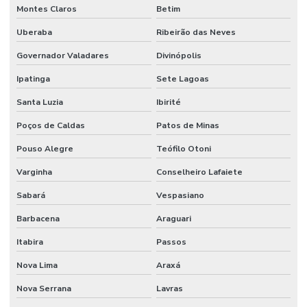
Montes Claros
Betim
Juntas De Dilatação Para Construção Civil
Uberaba
Ribeirão das Neves
Lábio Polimérico
Governador Valadares
Divinópolis
Lábio Polimérico Alta Resistência Em São Paulo
Ipatinga
Sete Lagoas
Lábio Polimérico Para Construção
Santa Luzia
Ibirité
Lábio Polimérico Para Construções Em Sp
Poços de Caldas
Patos de Minas
Lábio Polimérico Para Pisos Industriais
Pouso Alegre
Teófilo Otoni
Lapidação De Granilite
Varginha
Conselheiro Lafaiete
Lapidação De Piso
Sabará
Vespasiano
Lapidação De Piso Antiderrapante Em Minas Gerais
Barbacena
Araguari
Itabira
Passos
Lapidação De Piso Comercial
Nova Lima
Araxá
Lapidação De Piso Em Curitiba
Nova Serrana
Lavras
Lapidação De Piso Em Minas Gerais