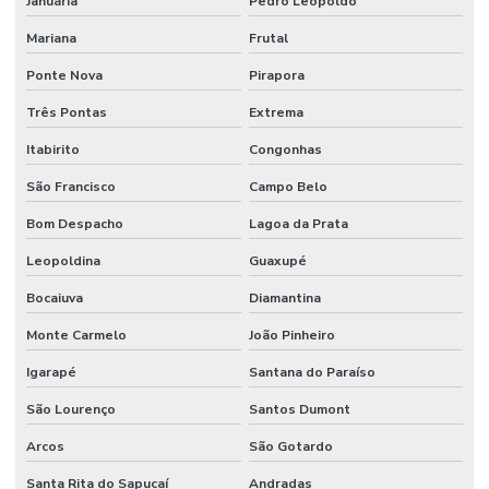
Januária
Pedro Leopoldo
Pintura De Faixas De Sinalização
Mariana
Frutal
Pintura De Faixas Em Minas Gerais
Ponte Nova
Pirapora
Pintura De Faixas Em São Paulo
Três Pontas
Extrema
Pintura De Piso Epoxi
Itabirito
Congonhas
Pintura De Piso Industrial
São Francisco
Campo Belo
Pintura De Poliuretano Em São Paulo
Bom Despacho
Lagoa da Prata
Pintura De Vagas Com Tinta Epóxi
Leopoldina
Guaxupé
Pintura Em Epóxi
Bocaiuva
Diamantina
Monte Carmelo
João Pinheiro
Pintura Em Epoxi Para Piso
Igarapé
Santana do Paraíso
Pintura Epóxi
São Lourenço
Santos Dumont
Pintura Epóxi Alta Resistência Para Indústria
Arcos
São Gotardo
Pintura Epóxi Em São Paulo
Santa Rita do Sapucaí
Andradas