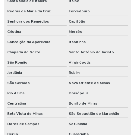
Santa Maria de Itabira
Itaipé
Pedras de Maria da Cruz
Fervedouro
Senhora dos Remédios
Capitólio
Cristina
Mercês
Conceição da Aparecida
Itabirinha
Chapada do Norte
Santo Antônio do Jacinto
São Romão
Virginópolis
Jordânia
Rubim
São Geraldo
Novo Oriente de Minas
Rio Acima
Divisópolis
Centralina
Bonito de Minas
Bela Vista de Minas
São Sebastião do Maranhão
Dores de Campos
Setubinha
Berilo
Guaraciaba