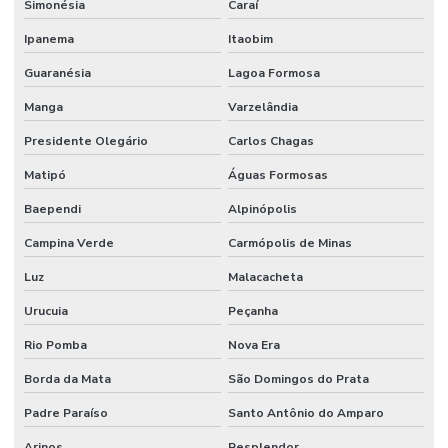
Simonésia
Caraí
Reparo De Juntas De Dilatação
Ipanema
Itaobim
Resistência A Cargas De Viadutos
Guaranésia
Lagoa Formosa
Resistência A Compressão Em Concreto
Manga
Varzelândia
Revestimento Antiderrapante Para Indústrias
Presidente Olegário
Carlos Chagas
Matipó
Águas Formosas
Revestimento Antimicrobiano Para Indústrias
Baependi
Alpinópolis
Revestimento Antimicrobiano Para Pisos
Campina Verde
Carmópolis de Minas
Revestimento Argamassado Uretano Para Frigoríficos Paraná
Luz
Malacacheta
Revestimento Autonivelante
Urucuia
Peçanha
Revestimento Autonivelante Cimenticio São Paulo
Rio Pomba
Nova Era
Revestimento Autonivelante Em Minas Gerais
Borda da Mata
São Domingos do Prata
Revestimento Autonivelante Impermeável Minas Gerais
Padre Paraíso
Santo Antônio do Amparo
Revestimento Autonivelante Para Garagens
Arinos
Resplendor