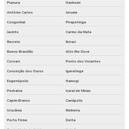
Planura
Itanhomi
Tratamento De Juntas De Dilatação Sp
Antônio Carlos
Juruaia
Tratamento Eficaz De Juntas De Dilatação
Congonhal
Pirapetinga
Jacinto
Carmo da Mata
Recreio
Ibiraci
Bueno Brandão
Alto Rio Doce
Coroaci
Ponto dos Volantes
Conceição dos Ouros
Igaratinga
Eugenópolis
Itamogi
Pedralva
Icaraí de Minas
Capim Branco
Canápolis
Urucânia
Ninheira
Porto Firme
Delta