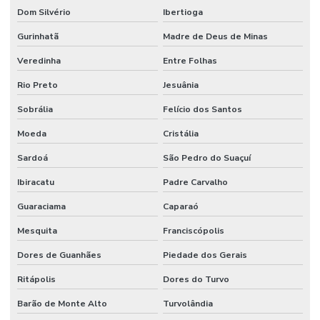
Dom Silvério
Ibertioga
Gurinhatã
Madre de Deus de Minas
Veredinha
Entre Folhas
Rio Preto
Jesuânia
Sobrália
Felício dos Santos
Moeda
Cristália
Sardoá
São Pedro do Suaçuí
Ibiracatu
Padre Carvalho
Guaraciama
Caparaó
Mesquita
Franciscópolis
Dores de Guanhães
Piedade dos Gerais
Ritápolis
Dores do Turvo
Barão de Monte Alto
Turvolândia