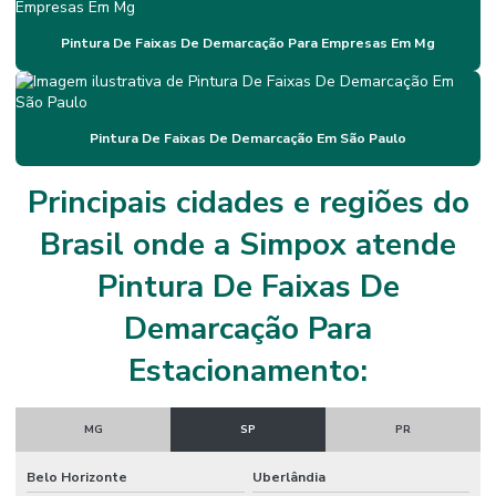
Impermeabilização Flexível Para Construções
Pintura De Faixas De Demarcação Para Empresas Em Mg
Impermeabilização Flexível Para Estruturas Térmicas
Impermeabilização Para Diversas Superfícies
Impermeabilização Para Estruturas Metálicas
Pintura De Faixas De Demarcação Em São Paulo
Impermeabilização Para Variações Térmicas
Principais cidades e regiões do
Instalação De Juntas De Dilatação
Brasil onde a Simpox atende
Instalação De Piso Epóxi Em São Paulo
Pintura De Faixas De
Instalação De Revestimento Autonivelante Cimenticio
Demarcação Para
Instalação De Revestimento Epóxi Para Indústria
Estacionamento:
Juntas De Dilatação
Juntas De Dilatação Para Construção Civil
MG
SP
PR
Lábio Polimérico
Belo Horizonte
Uberlândia
Lábio Polimérico Alta Resistência Em São Paulo