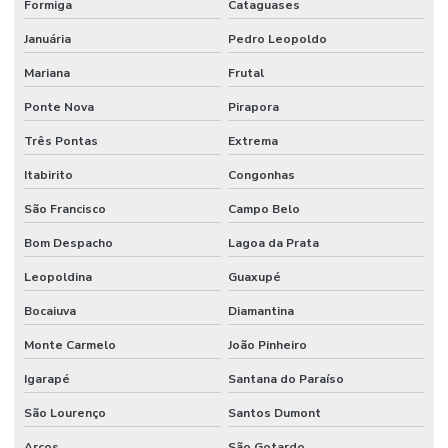
Formiga
Cataguases
Pintura De Piso Epoxi
Januária
Pedro Leopoldo
Pintura De Piso Industrial
Mariana
Frutal
Pintura De Poliuretano Em São Paulo
Ponte Nova
Pirapora
Pintura De Vagas Com Tinta Epóxi
Três Pontas
Extrema
Itabirito
Congonhas
Pintura Em Epóxi
São Francisco
Campo Belo
Pintura Em Epoxi Para Piso
Bom Despacho
Lagoa da Prata
Pintura Epóxi
Leopoldina
Guaxupé
Pintura Epóxi Alta Resistência Para Indústria
Bocaiuva
Diamantina
Pintura Epóxi Em São Paulo
Monte Carmelo
João Pinheiro
Pintura Epoxi Industrial
Igarapé
Santana do Paraíso
Pintura Epóxi Para Áreas Comerciais
São Lourenço
Santos Dumont
Pintura Epóxi Para Concreto
Arcos
São Gotardo