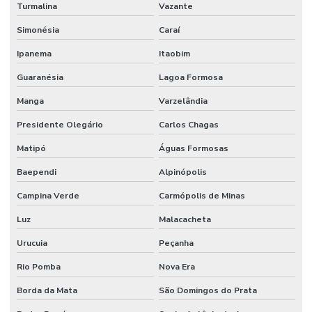
Resistência A Compressão Em Concreto
Turmalina
Vazante
Simonésia
Caraí
Revestimento Antiderrapante Para Indústrias
Ipanema
Itaobim
Revestimento Antimicrobiano Para Indústrias
Guaranésia
Lagoa Formosa
Revestimento Antimicrobiano Para Pisos
Manga
Varzelândia
Revestimento Argamassado Uretano Para Frigoríficos Paraná
Presidente Olegário
Carlos Chagas
Revestimento Autonivelante
Matipó
Águas Formosas
Revestimento Autonivelante Cimenticio São Paulo
Baependi
Alpinópolis
Revestimento Autonivelante Em Minas Gerais
Campina Verde
Carmópolis de Minas
Revestimento Autonivelante Impermeável Minas Gerais
Luz
Malacacheta
Revestimento Autonivelante Para Garagens
Urucuia
Peçanha
Revestimento Autonivelante Para Piso De Concreto
Rio Pomba
Nova Era
Revestimento Autonivelante São Paulo
Borda da Mata
São Domingos do Prata