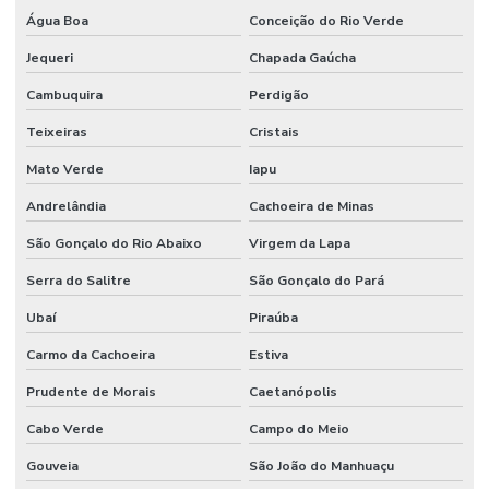
Água Boa
Conceição do Rio Verde
Serviço De Pintura De Faixas De Demarcação
Jequeri
Chapada Gaúcha
Serviço De Pintura Epóxi
Cambuquira
Perdigão
Serviço De Pintura Epóxi Em Sp
Teixeiras
Cristais
Serviço De Pintura Poliuretano
Mato Verde
Iapu
Serviço De Pintura Poliuretano Impermeável
Andrelândia
Cachoeira de Minas
Técnicas De Tratamento De Juntas De Dilatação
São Gonçalo do Rio Abaixo
Virgem da Lapa
Tratamento De Juntas De Dilatação
Serra do Salitre
São Gonçalo do Pará
Tratamento De Juntas De Dilatação Em Minas Gerais
Ubaí
Piraúba
Carmo da Cachoeira
Estiva
Tratamento De Juntas De Dilatação Paraná
Prudente de Morais
Caetanópolis
Tratamento De Juntas De Dilatação Sp
Cabo Verde
Campo do Meio
Tratamento Eficaz De Juntas De Dilatação
Gouveia
São João do Manhuaçu