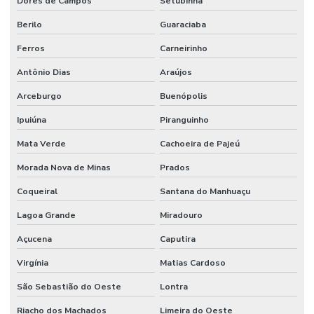
Dores de Campos
Setubinha
Berilo
Guaraciaba
Ferros
Carneirinho
Antônio Dias
Araújos
Arceburgo
Buenópolis
Ipuiúna
Piranguinho
Mata Verde
Cachoeira de Pajeú
Morada Nova de Minas
Prados
Coqueiral
Santana do Manhuaçu
Lagoa Grande
Miradouro
Açucena
Caputira
Virgínia
Matias Cardoso
São Sebastião do Oeste
Lontra
Riacho dos Machados
Limeira do Oeste