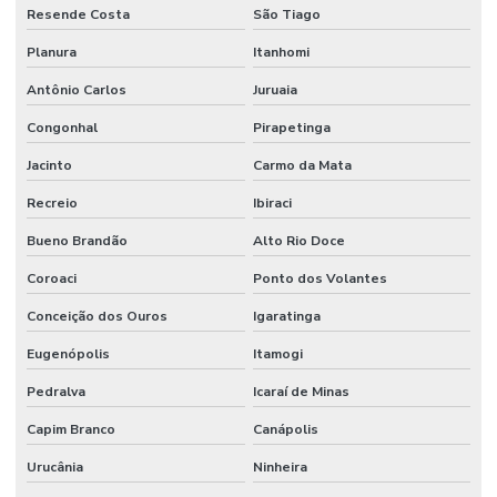
Resende Costa
São Tiago
Planura
Itanhomi
Antônio Carlos
Juruaia
Congonhal
Pirapetinga
Jacinto
Carmo da Mata
Recreio
Ibiraci
Bueno Brandão
Alto Rio Doce
Coroaci
Ponto dos Volantes
Conceição dos Ouros
Igaratinga
Eugenópolis
Itamogi
Pedralva
Icaraí de Minas
Capim Branco
Canápolis
Urucânia
Ninheira