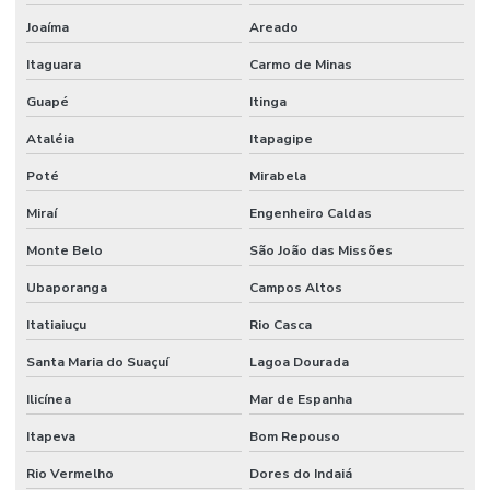
Joaíma
Areado
Revestimento Uretano Monolítico Para Frigoríficos
Itaguara
Carmo de Minas
Revestimento Uretano Para Indústrias
Guapé
Itinga
Revestimento Uretano Para Indústrias Alimentícias Minas Gerais
Ataléia
Itapagipe
Revestimento Uretano São Paulo
Poté
Mirabela
Revestimentos Epóxi
Miraí
Engenheiro Caldas
Revestimentos Epóxi De Alta Performance
Monte Belo
São João das Missões
Serviço Confiável De Juntas De Dilatação
Ubaporanga
Campos Altos
Serviço De Impermeabilização
Itatiaiuçu
Rio Casca
Serviço De Impermeabilização Em São Paulo
Santa Maria do Suaçuí
Lagoa Dourada
Ilicínea
Mar de Espanha
Serviço De Juntas De Dilatação
Itapeva
Bom Repouso
Serviço De Lapidação De Pisos
Rio Vermelho
Dores do Indaiá
Serviço De Lapidação Em São Paulo