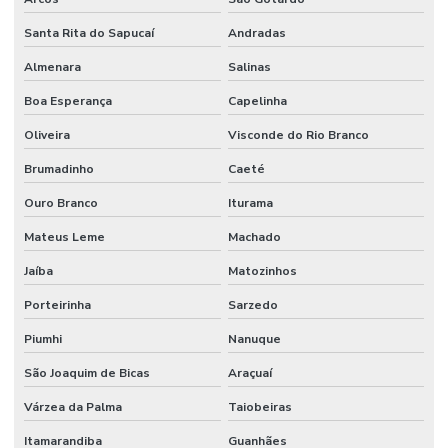
Pintura Epóxi Para Indústria
Santa Rita do Sapucaí
Andradas
Pintura Epóxi Para Piso
Almenara
Salinas
Pintura Epoxi Piso
Boa Esperança
Capelinha
Oliveira
Visconde do Rio Branco
Pintura Epoxi Piso Industrial
Brumadinho
Caeté
Pintura Epóxi Rápida Secagem
Ouro Branco
Iturama
Pintura Epóxi Rápida Secagem Minas Gerais
Mateus Leme
Machado
Pintura Piso Industrial
Jaíba
Matozinhos
Pintura Poliuretano
Porteirinha
Sarzedo
Pintura Poliuretano Com Alta Durabilidade
Piumhi
Nanuque
Pintura Poliuretano De Alta Performance
São Joaquim de Bicas
Araçuaí
Pintura Poliuretano Em Minas Gerais
Várzea da Palma
Taiobeiras
Pintura Poliuretano Em São Paulo
Itamarandiba
Guanhães