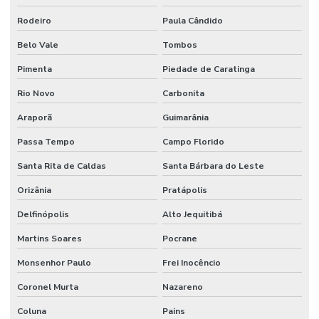
Rodeiro
Paula Cândido
Belo Vale
Tombos
Pimenta
Piedade de Caratinga
Rio Novo
Carbonita
Araporã
Guimarânia
Passa Tempo
Campo Florido
Santa Rita de Caldas
Santa Bárbara do Leste
Orizânia
Pratápolis
Delfinópolis
Alto Jequitibá
Martins Soares
Pocrane
Monsenhor Paulo
Frei Inocêncio
Coronel Murta
Nazareno
Coluna
Pains