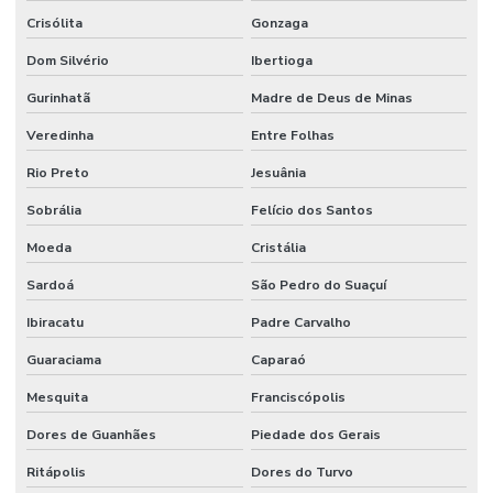
Crisólita
Gonzaga
Dom Silvério
Ibertioga
Gurinhatã
Madre de Deus de Minas
Veredinha
Entre Folhas
Rio Preto
Jesuânia
Sobrália
Felício dos Santos
Moeda
Cristália
Sardoá
São Pedro do Suaçuí
Ibiracatu
Padre Carvalho
Guaraciama
Caparaó
Mesquita
Franciscópolis
Dores de Guanhães
Piedade dos Gerais
Ritápolis
Dores do Turvo