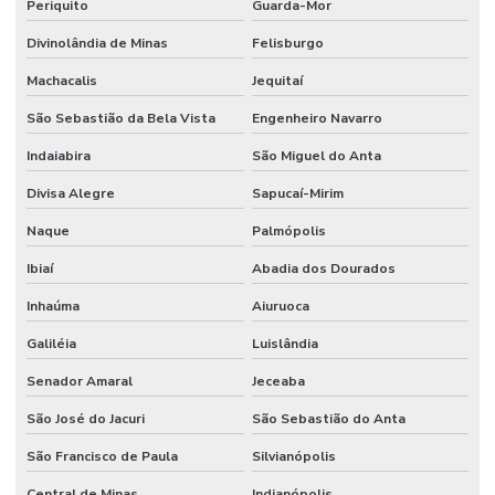
Periquito
Guarda-Mor
Divinolândia de Minas
Felisburgo
Machacalis
Jequitaí
São Sebastião da Bela Vista
Engenheiro Navarro
Indaiabira
São Miguel do Anta
Divisa Alegre
Sapucaí-Mirim
Naque
Palmópolis
Ibiaí
Abadia dos Dourados
Inhaúma
Aiuruoca
Galiléia
Luislândia
Senador Amaral
Jeceaba
São José do Jacuri
São Sebastião do Anta
São Francisco de Paula
Silvianópolis
Central de Minas
Indianópolis