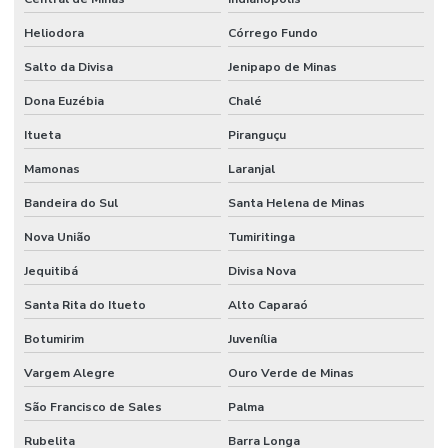
Heliodora
Córrego Fundo
Salto da Divisa
Jenipapo de Minas
Dona Euzébia
Chalé
Itueta
Piranguçu
Mamonas
Laranjal
Bandeira do Sul
Santa Helena de Minas
Nova União
Tumiritinga
Jequitibá
Divisa Nova
Santa Rita do Itueto
Alto Caparaó
Botumirim
Juvenília
Vargem Alegre
Ouro Verde de Minas
São Francisco de Sales
Palma
Rubelita
Barra Longa