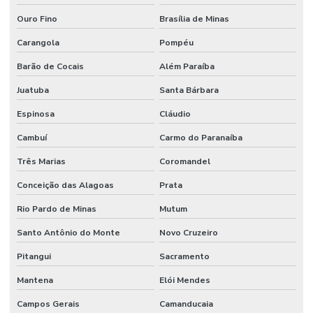
Pintura Poliuretano Impermeável Para Piso
Ouro Fino
Brasília de Minas
Pintura Poliuretano Para Concreto
Carangola
Pompéu
Pintura Poliuretano Resistência A Químicos
Barão de Cocais
Além Paraíba
Juatuba
Santa Bárbara
Piso Antiderrapante Lapidado
Espinosa
Cláudio
Piso Autonivelante
Cambuí
Carmo do Paranaíba
Piso Autonivelante De Epóxi
Três Marias
Coromandel
Piso Autonivelante Em Cimento
Conceição das Alagoas
Prata
Piso Autonivelante Epóxi Industrial
Rio Pardo de Minas
Mutum
Piso Autonivelante Para Estacionamentos
Santo Antônio do Monte
Novo Cruzeiro
Piso De Concreto Com Lapidação
Pitangui
Sacramento
Piso De Concreto Lapidado
Mantena
Elói Mendes
Piso De Concreto Lapidado Durável
Campos Gerais
Camanducaia