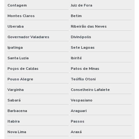
Contagem
Juiz de Fora
Lábio Polimérico Para Construção
Montes Claros
Betim
Lábio Polimérico Para Construções Em Sp
Uberaba
Ribeirão das Neves
Lábio Polimérico Para Pisos Industriais
Governador Valadares
Divinópolis
Lapidação De Granilite
Ipatinga
Sete Lagoas
Lapidação De Piso
Santa Luzia
Ibirité
Poços de Caldas
Patos de Minas
Lapidação De Piso Antiderrapante Em Minas Gerais
Pouso Alegre
Teófilo Otoni
Lapidação De Piso Comercial
Varginha
Conselheiro Lafaiete
Lapidação De Piso Em Curitiba
Sabará
Vespasiano
Lapidação De Piso Em Minas Gerais
Barbacena
Araguari
Lapidação De Pisos Para Comércio
Itabira
Passos
Lapidação E Polimento De Piso
Nova Lima
Araxá
Manutenção De Juntas De Dilatação