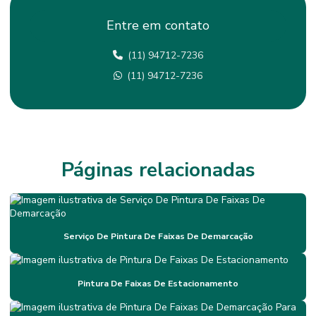
Empresa De Pintura Epoxi
Entre em contato
Empresa De Tratamento De Juntas Em São Paulo
(11) 94712-7236
Empresas De Lapidação De Piso
(11) 94712-7236
Empresas De Pintura De Faixas Em São Paulo
Empresas De Pintura Epóxi Em Minas Gerais
Fornecedor De Revestimento Antiderrapante Mg
Impermeabilização
Páginas relacionadas
Impermeabilização Com Membrana Flexível
Impermeabilização De Mezaninos Em Sp
Serviço De Pintura De Faixas De Demarcação
Impermeabilização De Mezaninos Metálicos
Impermeabilização De Poliuretano
Pintura De Faixas De Estacionamento
Impermeabilização Em Minas Gerais