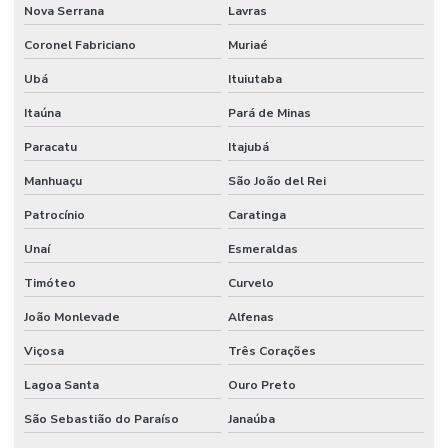
Nova Serrana
Lavras
Manutenção De Viadutos Com Lábio Polimérico
Coronel Fabriciano
Muriaé
Pintura De Epoxi Para Pisos
Ubá
Ituiutaba
Pintura De Faixas
Itaúna
Pará de Minas
Pintura De Faixas Com Tinta Epóxi
Paracatu
Itajubá
Pintura De Faixas De Demarcação
Manhuaçu
São João del Rei
Patrocínio
Caratinga
Pintura De Faixas De Demarcação Em São Paulo
Unaí
Esmeraldas
Pintura De Faixas De Demarcação Para Empresas Em Mg
Timóteo
Curvelo
Pintura De Faixas De Demarcação Para Estacionamento
João Monlevade
Alfenas
Pintura De Faixas De Estacionamento
Viçosa
Três Corações
Pintura De Faixas De Sinalização
Lagoa Santa
Ouro Preto
Pintura De Faixas Em Minas Gerais
São Sebastião do Paraíso
Janaúba
Pintura De Faixas Em São Paulo