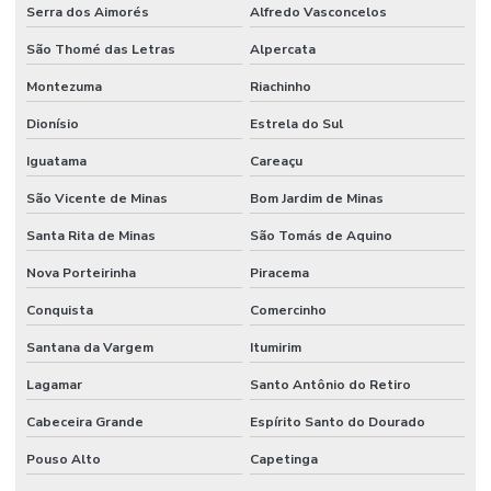
Serra dos Aimorés
Alfredo Vasconcelos
São Thomé das Letras
Alpercata
Montezuma
Riachinho
Dionísio
Estrela do Sul
Iguatama
Careaçu
São Vicente de Minas
Bom Jardim de Minas
Santa Rita de Minas
São Tomás de Aquino
Nova Porteirinha
Piracema
Conquista
Comercinho
Santana da Vargem
Itumirim
Lagamar
Santo Antônio do Retiro
Cabeceira Grande
Espírito Santo do Dourado
Pouso Alto
Capetinga