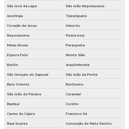
Piso De Epóxi
São José da Lapa
São João Nepomuceno
Piso De Epóxi Durável Para Indústrias
Jacutinga
Tupaciguara
Coração de Jesus
Aimorés
Piso Epóxi Autonivelante São Paulo
Nepomuceno
Pedra Azul
Piso Epóxi Em Curitiba
Minas Novas
Paraopeba
Piso Epóxi Industrial
Espera Feliz
Monte Sião
Piso Epóxi Industrial Resistente A Químicos
Buritis
Jequitinhonha
Piso Epóxi Multicamada
São Gonçalo do Sapucaí
São João da Ponte
Piso Epóxi Multicamadas Resistente A Químicos
Belo Oriente
Buritizeiro
Piso Epóxi Para Fábricas Em São Paulo
São João do Paraíso
Carandaí
Piso Epóxi Resistente A Impactos
Bambuí
Corinto
Piso Industrial Autonivelante Epóxi
Carmo do Cajuru
Francisco Sá
Piso Industrial Epóxi Para Empresas
Raul Soares
Conceição do Mato Dentro