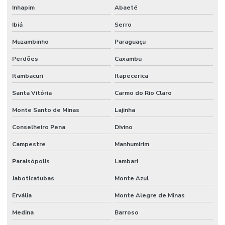
Piso Industrial Epóxi Paraná
Inhapim
Abaeté
Ibiá
Serro
Piso Nivelante Para Indústria
Muzambinho
Paraguaçu
Piso Uretano Alto Desempenho Paraná
Perdões
Caxambu
Piso Uretano Autonivelante
Itambacuri
Itapecerica
Piso Uretano Para Indústrias
Santa Vitória
Carmo do Rio Claro
Pisos Industrializados Lapidados
Monte Santo de Minas
Lajinha
Realização De Pintura Poliuretano Paraná
Conselheiro Pena
Divino
Reforço De Juntas Em Concreto
Campestre
Manhumirim
Reforço De Juntas Em Minas Gerais
Paraisópolis
Lambari
Reforço De Piso Em Estacionamentos
Jaboticatubas
Monte Azul
Reparo De Juntas De Dilatação
Ervália
Monte Alegre de Minas
Resistência A Cargas De Viadutos
Medina
Barroso