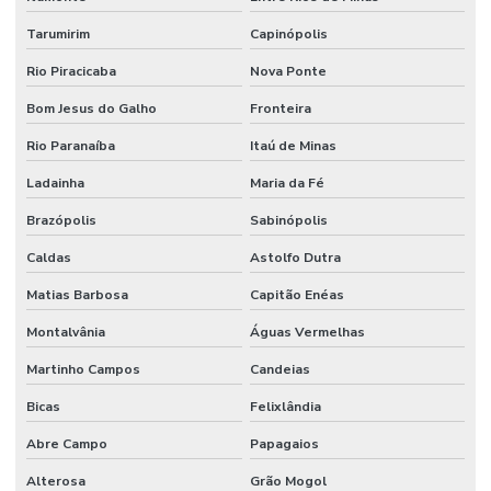
Revestimento Epóxi Para Indústria
Tarumirim
Capinópolis
Revestimento Epóxi Para Indústrias Em Minas Gerais
Rio Piracicaba
Nova Ponte
Revestimento Epóxi Para Piso
Bom Jesus do Galho
Fronteira
Revestimento Industrial
Rio Paranaíba
Itaú de Minas
Revestimento Para Indústria Alimentícia Sp
Ladainha
Maria da Fé
Revestimento Para Piso Industrial
Brazópolis
Sabinópolis
Revestimento Para Pisos De Concreto
Caldas
Astolfo Dutra
Revestimento Para Pisos Impermeáveis Sp
Matias Barbosa
Capitão Enéas
Revestimento Piso Industrial
Montalvânia
Águas Vermelhas
Revestimento Químico Para Indústria De Bebidas
Martinho Campos
Candeias
Revestimento Uretano Alta Resistência São Paulo
Bicas
Felixlândia
Abre Campo
Papagaios
Revestimento Uretano Industrial
Alterosa
Grão Mogol
Revestimento Uretano Indústrias Alimentícias