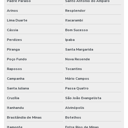
Padre Paraíso
Santo Antônio do Amparo
Revestimento Cimentício Para Pisos Comerciais
Arinos
Resplendor
Revestimento De Concreto Impermeável Para Alimentos
Lima Duarte
Itacarambi
Revestimento De Epóxi Para Piso De Concreto
Cássia
Bom Sucesso
Revestimento De Piso Autonivelante
Perdizes
Ipaba
Revestimento De Piso Industrial
Piranga
Santa Margarida
Revestimento Epóxi 1 A 4mm Para Indústria
Poço Fundo
Nova Resende
Revestimento Epóxi Alta Resistência Minas Gerais
Raposos
Tocantins
Revestimento Epóxi De Alto Desempenho
Campanha
Mário Campos
Revestimento Epóxi Em São Paulo
Santa Juliana
Passa Quatro
Revestimento Epóxi Monolítico Em São Paulo
Cruzília
São João Evangelista
Revestimento Epóxi Multicamadas
Itanhandu
Alvinópolis
Brasilândia de Minas
Botelhos
Revestimento Epóxi Para Ambientes Comerciais
Itamonte
Entre Rios de Minas