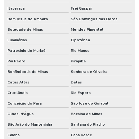
Itaverava
Frei Gaspar
Bom Jesus do Amparo
São Domingos das Dores
Soledade de Minas
Mendes Pimentel
Luminárias
Cipotânea
Patrocínio do Muriaé
Rio Manso
Pai Pedro
Pirajuba
Bonfinópolis de Minas
Senhora de Oliveira
Catas Altas
Datas
Crucilândia
Rio Espera
Conceição do Pará
São José do Goiabal
Olhos-d'Água
Bocaina de Minas
São João do Manteninha
Santana do Riacho
Caiana
Cana Verde