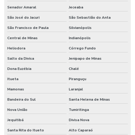
Senador Amaral
Jeceaba
São José do Jacuri
São Sebastião do Anta
São Francisco de Paula
Silvianópolis
Central de Minas
Indianópolis
Heliodora
Córrego Fundo
Salto da Divisa
Jenipapo de Minas
Dona Euzébia
Chalé
Itueta
Piranguçu
Mamonas
Laranjal
Bandeira do Sul
Santa Helena de Minas
Nova União
Tumiritinga
Jequitibá
Divisa Nova
Santa Rita do Itueto
Alto Caparaó