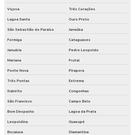
Pintura De Faixas De Demarcação Para Empresas Em Mg
Viçosa
Três Corações
Pintura De Faixas De Demarcação Para Estacionamento
Lagoa Santa
Ouro Preto
Pintura De Faixas De Estacionamento
São Sebastião do Paraíso
Janaúba
Pintura De Faixas De Sinalização
Formiga
Cataguases
Pintura De Faixas Em Minas Gerais
Januária
Pedro Leopoldo
Pintura De Faixas Em São Paulo
Mariana
Frutal
Pintura De Piso Epoxi
Ponte Nova
Pirapora
Três Pontas
Extrema
Pintura De Piso Industrial
Itabirito
Congonhas
Pintura De Poliuretano Em São Paulo
São Francisco
Campo Belo
Pintura De Vagas Com Tinta Epóxi
Bom Despacho
Lagoa da Prata
Pintura Em Epóxi
Leopoldina
Guaxupé
Pintura Em Epoxi Para Piso
Bocaiuva
Diamantina