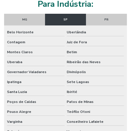
Para Indústria:
Instalação De Revestimento Autonivelante Cimenticio
Instalação De Revestimento Epóxi Para Indústria
MG
SP
PR
Juntas De Dilatação
Belo Horizonte
Uberlândia
Juntas De Dilatação Para Construção Civil
Contagem
Juiz de Fora
Lábio Polimérico
Montes Claros
Betim
Lábio Polimérico Alta Resistência Em São Paulo
Uberaba
Ribeirão das Neves
Lábio Polimérico Para Construção
Governador Valadares
Divinópolis
Lábio Polimérico Para Construções Em Sp
Ipatinga
Sete Lagoas
Lábio Polimérico Para Pisos Industriais
Santa Luzia
Ibirité
Poços de Caldas
Patos de Minas
Lapidação De Granilite
Pouso Alegre
Teófilo Otoni
Lapidação De Piso
Varginha
Conselheiro Lafaiete
Lapidação De Piso Antiderrapante Em Minas Gerais