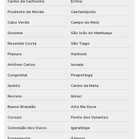
Carmo da Cachoeira
Estiva
Tratamento De Juntas De Dilatação
Prudente de Morais
Caetanópolis
Tratamento De Juntas De Dilatação Em Minas Gerais
Cabo Verde
Campo do Meio
Tratamento De Juntas De Dilatação Paraná
Gouveia
São João do Manhuaçu
Tratamento De Juntas De Dilatação Sp
Resende Costa
São Tiago
Tratamento Eficaz De Juntas De Dilatação
Planura
Itanhomi
Antônio Carlos
Juruaia
Congonhal
Pirapetinga
Jacinto
Carmo da Mata
Recreio
Ibiraci
Bueno Brandão
Alto Rio Doce
Coroaci
Ponto dos Volantes
Conceição dos Ouros
Igaratinga
Eugenópolis
Itamogi