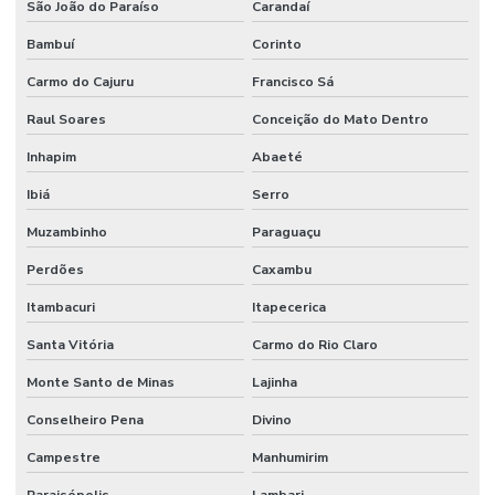
São João do Paraíso
Carandaí
Piso Epóxi Multicamadas Resistente A Químicos
Bambuí
Corinto
Piso Epóxi Para Fábricas Em São Paulo
Carmo do Cajuru
Francisco Sá
Piso Epóxi Resistente A Impactos
Raul Soares
Conceição do Mato Dentro
Piso Industrial Autonivelante Epóxi
Inhapim
Abaeté
Ibiá
Serro
Piso Industrial Epóxi Para Empresas
Muzambinho
Paraguaçu
Piso Industrial Epóxi Paraná
Perdões
Caxambu
Piso Nivelante Para Indústria
Itambacuri
Itapecerica
Piso Uretano Alto Desempenho Paraná
Santa Vitória
Carmo do Rio Claro
Piso Uretano Autonivelante
Monte Santo de Minas
Lajinha
Piso Uretano Para Indústrias
Conselheiro Pena
Divino
Pisos Industrializados Lapidados
Campestre
Manhumirim
Realização De Pintura Poliuretano Paraná
Paraisópolis
Lambari