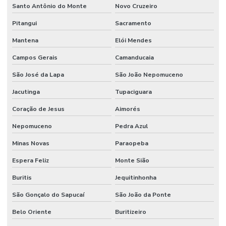
Santo Antônio do Monte
Novo Cruzeiro
Piso Autonivelante Epóxi Industrial
Pitangui
Sacramento
Piso Autonivelante Para Estacionamentos
Mantena
Elói Mendes
Piso De Concreto Com Lapidação
Campos Gerais
Camanducaia
Piso De Concreto Lapidado
São José da Lapa
São João Nepomuceno
Jacutinga
Tupaciguara
Piso De Concreto Lapidado Durável
Coração de Jesus
Aimorés
Piso De Epóxi
Nepomuceno
Pedra Azul
Piso De Epóxi Durável Para Indústrias
Minas Novas
Paraopeba
Piso Epóxi Autonivelante São Paulo
Espera Feliz
Monte Sião
Piso Epóxi Em Curitiba
Buritis
Jequitinhonha
Piso Epóxi Industrial
São Gonçalo do Sapucaí
São João da Ponte
Piso Epóxi Industrial Resistente A Químicos
Belo Oriente
Buritizeiro
Piso Epóxi Multicamada