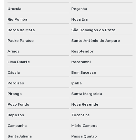
Revestimento Autonivelante Em Minas Gerais
Urucuia
Peçanha
Revestimento Autonivelante Impermeável Minas Gerais
Rio Pomba
Nova Era
Borda da Mata
São Domingos do Prata
Revestimento Autonivelante Para Garagens
Padre Paraíso
Santo Antônio do Amparo
Revestimento Autonivelante Para Piso De Concreto
Arinos
Resplendor
Revestimento Autonivelante São Paulo
Lima Duarte
Itacarambi
Revestimento Cimentício Para Pisos Comerciais
Cássia
Bom Sucesso
Revestimento De Concreto Impermeável Para Alimentos
Perdizes
Ipaba
Revestimento De Epóxi Para Piso De Concreto
Piranga
Santa Margarida
Revestimento De Piso Autonivelante
Poço Fundo
Nova Resende
Revestimento De Piso Industrial
Raposos
Tocantins
Revestimento Epóxi 1 A 4mm Para Indústria
Campanha
Mário Campos
Revestimento Epóxi Alta Resistência Minas Gerais
Santa Juliana
Passa Quatro