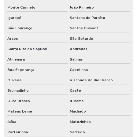
Pintura Epóxi
Monte Carmelo
João Pinheiro
Pintura Epóxi Alta Resistência Para Indústria
Igarapé
Santana do Paraíso
Pintura Epóxi Em São Paulo
São Lourenço
Santos Dumont
Pintura Epoxi Industrial
Arcos
São Gotardo
Pintura Epóxi Para Áreas Comerciais
Santa Rita do Sapucaí
Andradas
Pintura Epóxi Para Concreto
Almenara
Salinas
Pintura Epóxi Para Indústria
Boa Esperança
Capelinha
Oliveira
Visconde do Rio Branco
Pintura Epóxi Para Piso
Brumadinho
Caeté
Pintura Epoxi Piso
Ouro Branco
Iturama
Pintura Epoxi Piso Industrial
Mateus Leme
Machado
Pintura Epóxi Rápida Secagem
Jaíba
Matozinhos
Pintura Epóxi Rápida Secagem Minas Gerais
Porteirinha
Sarzedo