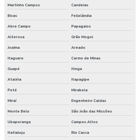
Revestimento Para Pisos Impermeáveis Sp
Martinho Campos
Candeias
Bicas
Felixlândia
Revestimento Piso Industrial
Abre Campo
Papagaios
Revestimento Químico Para Indústria De Bebidas
Alterosa
Grão Mogol
Revestimento Uretano Alta Resistência São Paulo
Joaíma
Areado
Revestimento Uretano Industrial
Itaguara
Carmo de Minas
Revestimento Uretano Indústrias Alimentícias
Guapé
Itinga
Revestimento Uretano Monolítico Para Frigoríficos
Ataléia
Itapagipe
Revestimento Uretano Para Indústrias
Poté
Mirabela
Revestimento Uretano Para Indústrias Alimentícias Minas Gerais
Miraí
Engenheiro Caldas
Revestimento Uretano São Paulo
Monte Belo
São João das Missões
Revestimentos Epóxi
Ubaporanga
Campos Altos
Revestimentos Epóxi De Alta Performance
Itatiaiuçu
Rio Casca