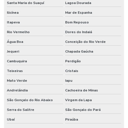
Santa Maria do Suaçuí
Lagoa Dourada
Serviço Confiável De Juntas De Dilatação
Ilicínea
Mar de Espanha
Serviço De Impermeabilização
Itapeva
Bom Repouso
Serviço De Impermeabilização Em São Paulo
Rio Vermelho
Dores do Indaiá
Serviço De Juntas De Dilatação
Água Boa
Conceição do Rio Verde
Serviço De Lapidação De Pisos
Jequeri
Chapada Gaúcha
Serviço De Lapidação Em São Paulo
Cambuquira
Perdigão
Serviço De Pintura De Faixas De Demarcação
Teixeiras
Cristais
Serviço De Pintura Epóxi
Mato Verde
Iapu
Serviço De Pintura Epóxi Em Sp
Andrelândia
Cachoeira de Minas
Serviço De Pintura Poliuretano
São Gonçalo do Rio Abaixo
Virgem da Lapa
Serviço De Pintura Poliuretano Impermeável
Serra do Salitre
São Gonçalo do Pará
Técnicas De Tratamento De Juntas De Dilatação
Ubaí
Piraúba