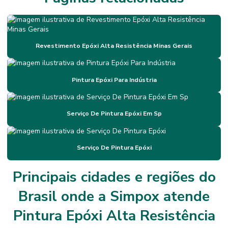
Impermeabilização Com Membrana Flexível
Impermeabilização De Mezaninos Em Sp
Revestimento Epóxi Alta Resistência Minas Gerais
Impermeabilização De Mezaninos Metálicos
Impermeabilização De Poliuretano
Pintura Epóxi Para Indústria
Impermeabilização Em Minas Gerais
Impermeabilização Flexível Para Construções
Serviço De Pintura Epóxi Em Sp
Impermeabilização Flexível Para Estruturas Térmicas
Impermeabilização Para Diversas Superfícies
Serviço De Pintura Epóxi
Impermeabilização Para Estruturas Metálicas
Principais cidades e regiões do
Impermeabilização Para Variações Térmicas
Brasil onde a Simpox atende
Instalação De Juntas De Dilatação
Pintura Epóxi Alta Resistência
Instalação De Piso Epóxi Em São Paulo