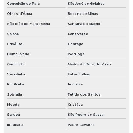
Conceição do Pará
São José do Goiabal
Olhos-d'Água
Bocaina de Minas
São João do Manteninha
Santana do Riacho
Caiana
Cana Verde
Crisólita
Gonzaga
Dom Silvério
Ibertioga
Gurinhatã
Madre de Deus de Minas
Veredinha
Entre Folhas
Rio Preto
Jesuânia
Sobrália
Felício dos Santos
Moeda
Cristália
Sardoá
São Pedro do Suaçuí
Ibiracatu
Padre Carvalho