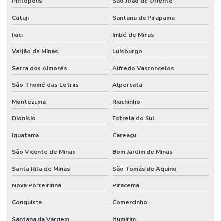
Pintópolis
São João do Oriente
Catuji
Santana de Pirapama
Ijaci
Imbé de Minas
Varjão de Minas
Luisburgo
Serra dos Aimorés
Alfredo Vasconcelos
São Thomé das Letras
Alpercata
Montezuma
Riachinho
Dionísio
Estrela do Sul
Iguatama
Careaçu
São Vicente de Minas
Bom Jardim de Minas
Santa Rita de Minas
São Tomás de Aquino
Nova Porteirinha
Piracema
Conquista
Comercinho
Santana da Vargem
Itumirim