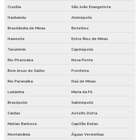
Revestimento Epóxi De Alto Desempenho
Cruzília
São João Evangelista
Revestimento Epóxi Em São Paulo
Itanhandu
Alvinópolis
Brasilândia de Minas
Botelhos
Revestimento Epóxi Monolítico Em São Paulo
Itamonte
Entre Rios de Minas
Revestimento Epóxi Multicamadas
Tarumirim
Capinópolis
Revestimento Epóxi Para Ambientes Comerciais
Rio Piracicaba
Nova Ponte
Revestimento Epóxi Para Indústria
Bom Jesus do Galho
Fronteira
Revestimento Epóxi Para Indústrias Em Minas Gerais
Rio Paranaíba
Itaú de Minas
Revestimento Epóxi Para Piso
Ladainha
Maria da Fé
Revestimento Industrial
Brazópolis
Sabinópolis
Revestimento Para Indústria Alimentícia Sp
Caldas
Astolfo Dutra
Revestimento Para Piso Industrial
Matias Barbosa
Capitão Enéas
Revestimento Para Pisos De Concreto
Montalvânia
Águas Vermelhas