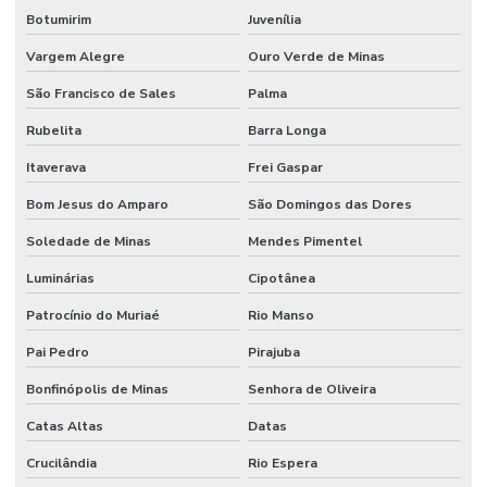
Botumirim
Juvenília
Vargem Alegre
Ouro Verde de Minas
São Francisco de Sales
Palma
Rubelita
Barra Longa
Itaverava
Frei Gaspar
Bom Jesus do Amparo
São Domingos das Dores
Soledade de Minas
Mendes Pimentel
Luminárias
Cipotânea
Patrocínio do Muriaé
Rio Manso
Pai Pedro
Pirajuba
Bonfinópolis de Minas
Senhora de Oliveira
Catas Altas
Datas
Crucilândia
Rio Espera