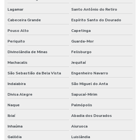
Lagamar
Santo Antônio do Retiro
Cabeceira Grande
Espírito Santo do Dourado
Pouso Alto
Capetinga
Periquito
Guarda-Mor
Divinolândia de Minas
Felisburgo
Machacalis
Jequitaí
São Sebastião da Bela Vista
Engenheiro Navarro
Indaiabira
São Miguel do Anta
Divisa Alegre
Sapucaí-Mirim
Naque
Palmópolis
Ibiaí
Abadia dos Dourados
Inhaúma
Aiuruoca
Galiléia
Luislândia