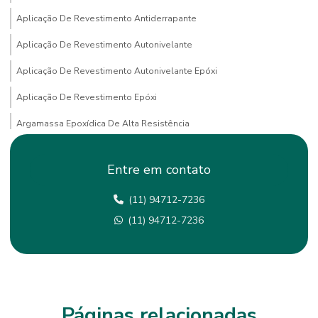
Aplicação De Revestimento Antiderrapante
Aplicação De Revestimento Autonivelante
Aplicação De Revestimento Autonivelante Epóxi
Aplicação De Revestimento Epóxi
Argamassa Epoxídica De Alta Resistência
Empresa De Pintura Epoxi
Entre em contato
Empresa De Tratamento De Juntas Em São Paulo
(11) 94712-7236
Empresas De Lapidação De Piso
(11) 94712-7236
Empresas De Pintura De Faixas Em São Paulo
Empresas De Pintura Epóxi Em Minas Gerais
Fornecedor De Revestimento Antiderrapante Mg
Impermeabilização
Páginas relacionadas