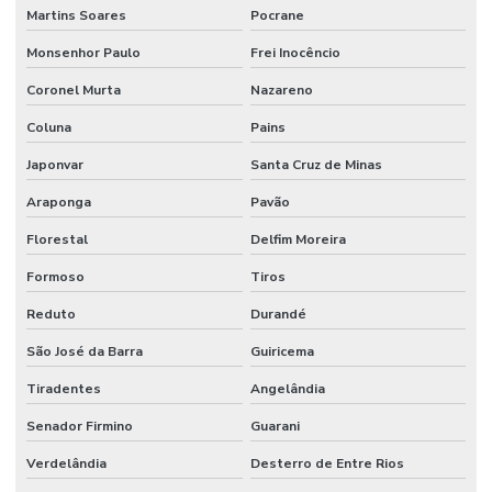
Martins Soares
Pocrane
Monsenhor Paulo
Frei Inocêncio
Coronel Murta
Nazareno
Coluna
Pains
Japonvar
Santa Cruz de Minas
Araponga
Pavão
Florestal
Delfim Moreira
Formoso
Tiros
Reduto
Durandé
São José da Barra
Guiricema
Tiradentes
Angelândia
Senador Firmino
Guarani
Verdelândia
Desterro de Entre Rios