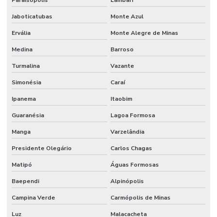
Reforço De Juntas Em Concreto
Jaboticatubas
Monte Azul
Reforço De Juntas Em Minas Gerais
Ervália
Monte Alegre de Minas
Reforço De Piso Em Estacionamentos
Medina
Barroso
Turmalina
Vazante
Reparo De Juntas De Dilatação
Simonésia
Caraí
Resistência A Cargas De Viadutos
Ipanema
Itaobim
Resistência A Compressão Em Concreto
Guaranésia
Lagoa Formosa
Revestimento Antiderrapante Para Indústrias
Manga
Varzelândia
Revestimento Antimicrobiano Para Indústrias
Presidente Olegário
Carlos Chagas
Revestimento Antimicrobiano Para Pisos
Matipó
Águas Formosas
Revestimento Argamassado Uretano Para Frigoríficos Paraná
Baependi
Alpinópolis
Revestimento Autonivelante
Campina Verde
Carmópolis de Minas
Revestimento Autonivelante Cimenticio São Paulo
Luz
Malacacheta