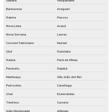
Sabará
Vespasiano
Lapidação De Piso Comercial
Barbacena
Araguari
Lapidação De Piso Em Curitiba
Itabira
Passos
Lapidação De Piso Em Minas Gerais
Nova Lima
Araxá
Lapidação De Pisos Para Comércio
Nova Serrana
Lavras
Lapidação E Polimento De Piso
Coronel Fabriciano
Muriaé
Manutenção De Juntas De Dilatação
Ubá
Ituiutaba
Manutenção De Viadutos Com Lábio Polimérico
Itaúna
Pará de Minas
Pintura De Epoxi Para Pisos
Paracatu
Itajubá
Manhuaçu
São João del Rei
Pintura De Faixas
Patrocínio
Caratinga
Pintura De Faixas Com Tinta Epóxi
Unaí
Esmeraldas
Pintura De Faixas De Demarcação
Timóteo
Curvelo
Pintura De Faixas De Demarcação Em São Paulo
João Monlevade
Alfenas